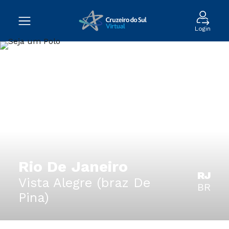
Login
Rio De Janeiro
RJ
Vista Alegre (braz De
BR
Pina)