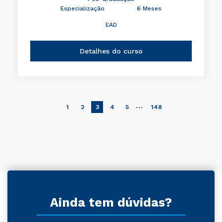
Especialização
6 Meses
EAD
Detalhes do curso
…
1
2
3
4
5
148
Ainda tem dúvidas?