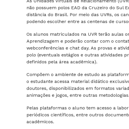
As Unidades Virtuais de Relacionamento (UV
não possuem polos EAD da Cruzeiro do Sul E
distância do Brasil. Por meio das UVRs, os c
podendo escolher entre as centenas de cursos 
Os alunos matriculados na UVR terão aulas on-
Aprendizagem e poderão contar com o contato 
webconferências e chat day. As provas e ativi
polo (eventuais estágios e outras atividades
definidos pela área acadêmica).
Compõem o ambiente de estudo as plataforma
o estudante acessa material didático exclusi
doutores, disponibilizados em formatos varia
animações e jogos, entre outras metodologias
Pelas plataformas o aluno tem acesso a laborató
periódicos científicos, entre outros docume
acadêmicos.