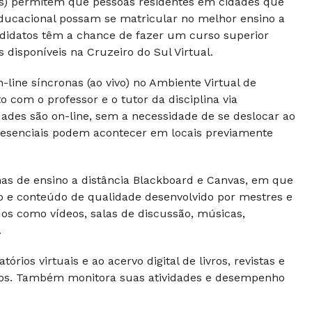
Rs) permitem que pessoas residentes em cidades que
ducacional possam se matricular no melhor ensino a
andidatos têm a chance de fazer um curso superior
disponíveis na Cruzeiro do Sul Virtual.
line síncronas (ao vivo) no Ambiente Virtual de
com o professor e o tutor da disciplina via
dades são on-line, sem a necessidade de se deslocar ao
 presenciais podem acontecer em locais previamente
s de ensino a distância Blackboard e Canvas, em que
vo e conteúdo de qualidade desenvolvido por mestres e
dos como vídeos, salas de discussão, músicas,
.
rios virtuais e ao acervo digital de livros, revistas e
ntos. Também monitora suas atividades e desempenho