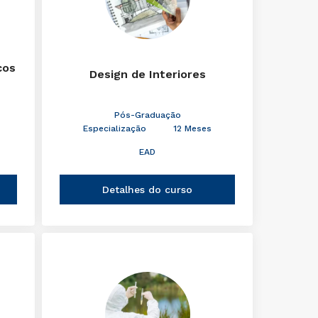
cos
Design de Interiores
Pós-Graduação
Especialização
12 Meses
EAD
Detalhes do curso