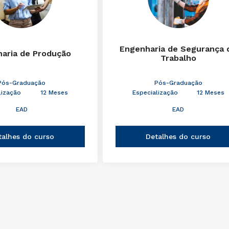
Engenharia de Segurança 
aria de Produção
Trabalho
Pós-Graduação
Pós-Graduação
lização
12 Meses
Especialização
12 Meses
EAD
EAD
talhes do curso
Detalhes do curso