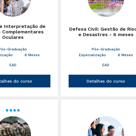
 e Interpretação de
Defesa Civil: Gestão de Ris
 Complementares
e Desastres - 6 meses
Oculares
Pós-Graduação
Pós-Graduação
lização
6 Meses
Especialização
6 Meses
EAD
EAD
talhes do curso
Detalhes do curso