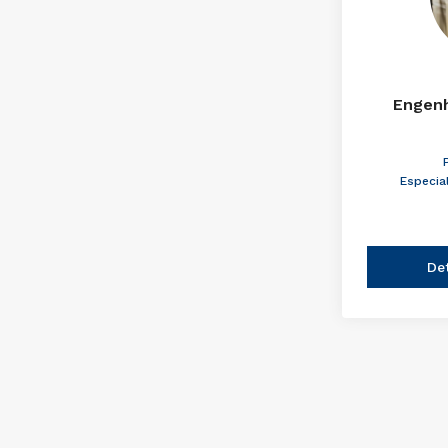
Engenh
Especia
De