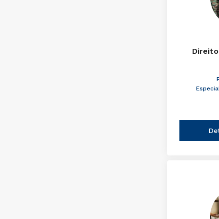
Direito
Especia
De