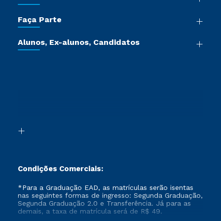
Sala de Imprensa
Graduação
Trabalhe Conosco
Faça Parte
Pós-graduação
Certificadoras
Vestibular Múltipla Escolha
Cursos de Medicina
Jornada do Aluno
Alunos, Ex-alunos, Candidatos
Vestibular Redação
Cursos Livres
Sou Aluno
Ética e Integridade
Ingresso via Enem
Cursos Técnicos
Sou Candidato
Proteção de dados
Retorne ao Curso
Cursos Profissionalizantes
Sou Ex-aluno
Segunda Graduação
Canais de Atendimento
Segunda Graduação 2.0
Acessibilidade
Transferência
Biblioteca
Formação Pedagógica - R2
Condições Comerciais:
*Para a Graduação EAD, as matrículas serão isentas
nas seguintes formas de ingresso: Segunda Graduação,
Segunda Graduação 2.0 e Transferência. Já para as
demais, a taxa de matrícula será de R$ 49.