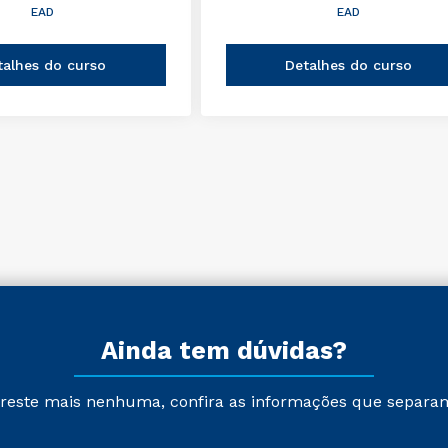
EAD
EAD
talhes do curso
Detalhes do curso
Ainda tem dúvidas?
reste mais nenhuma, confira as informações que separa