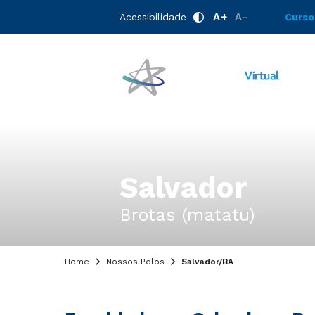
A+
A-
Acessibilidade
Curso
Salvador
Brotas (matatu)
Home
Nossos Polos
Salvador/BA