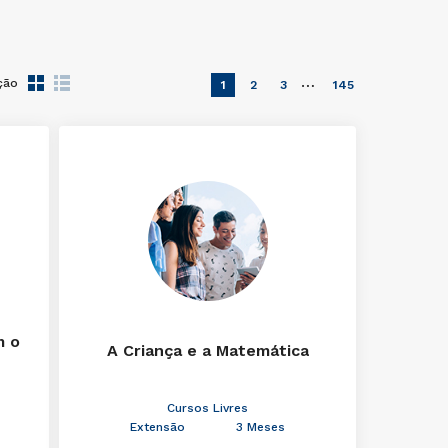
…
ção
1
2
3
145
m o
A Criança e a Matemática
Cursos Livres
Extensão
3 Meses