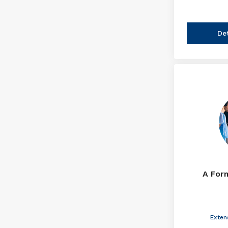
De
A For
Exten