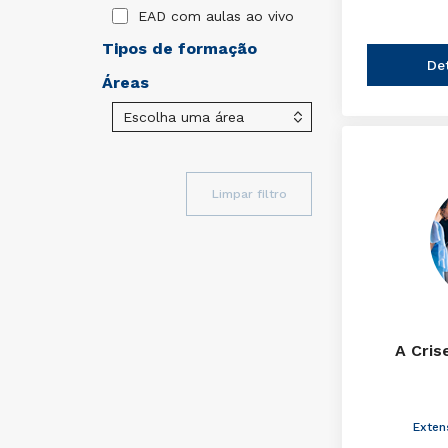
EAD com aulas ao vivo
Tipos de formação
De
Áreas
Limpar filtro
A Cris
Exten