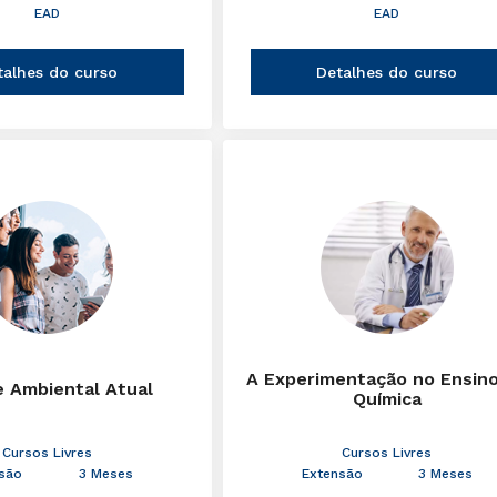
EAD
EAD
talhes do curso
Detalhes do curso
A Experimentação no Ensin
e Ambiental Atual
Química
Cursos Livres
Cursos Livres
são
3 Meses
Extensão
3 Meses