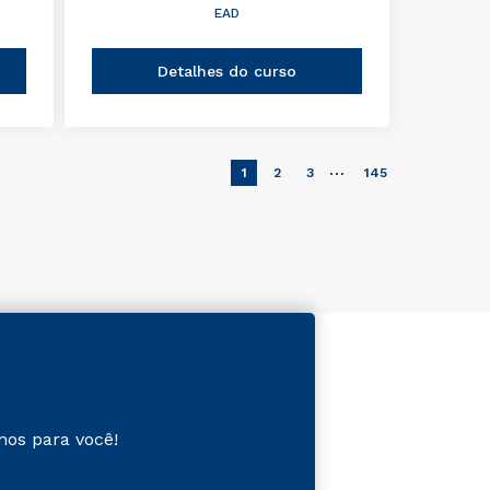
EAD
Detalhes do curso
…
1
2
3
145
mos para você!