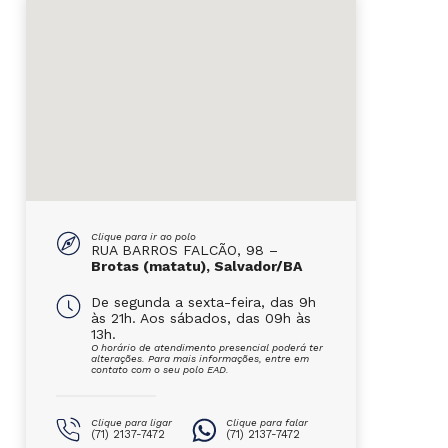
Clique para ir ao polo
RUA BARROS FALCÃO, 98 –
Brotas (matatu), Salvador/BA
De segunda a sexta-feira, das 9h
às 21h. Aos sábados, das 09h às
13h.
O horário de atendimento presencial poderá ter
alterações. Para mais informações, entre em
contato com o seu polo EAD.
Clique para ligar
Clique para falar
(71) 2137-7472
(71) 2137-7472