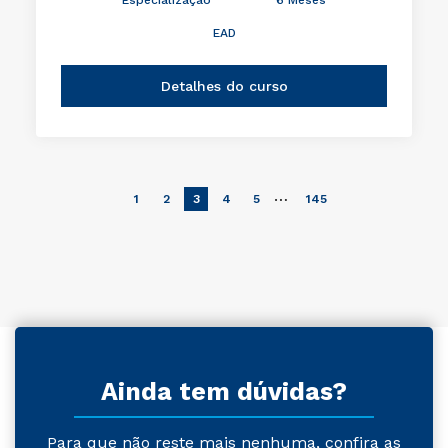
EAD
Detalhes do curso
…
1
2
3
4
5
145
Ainda tem dúvidas?
Para que não reste mais nenhuma, confira as