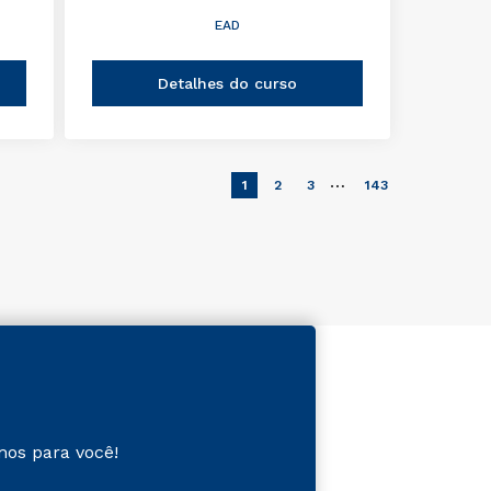
EAD
Detalhes do curso
…
1
2
3
143
mos para você!