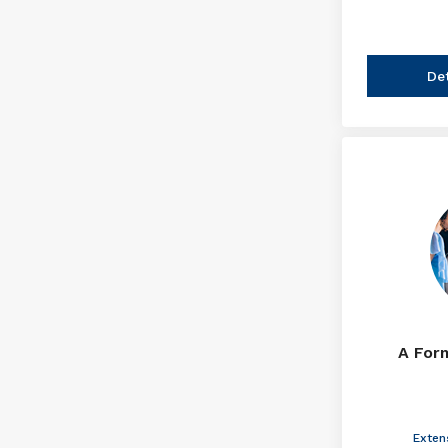
De
A For
Exten