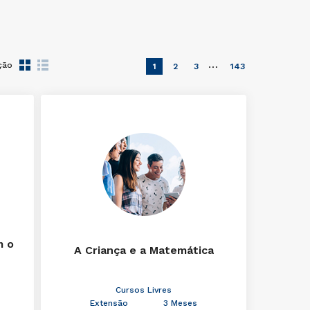
…
ção
1
2
3
143
m o
A Criança e a Matemática
Cursos Livres
Extensão
3 Meses