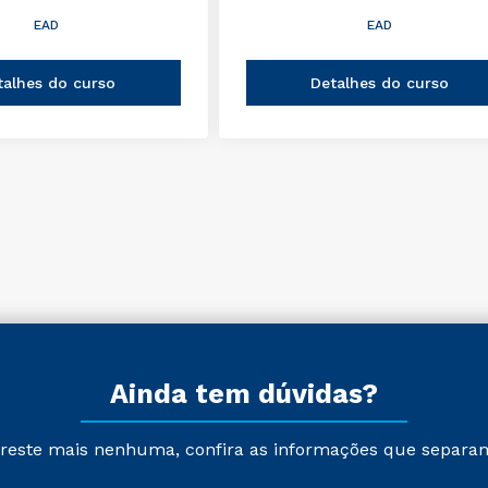
EAD
EAD
talhes do curso
Detalhes do curso
Ainda tem dúvidas?
reste mais nenhuma, confira as informações que separa