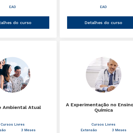
EAD
EAD
talhes do curso
Detalhes do curso
A Experimentação no Ensin
e Ambiental Atual
Química
Cursos Livres
Cursos Livres
são
3 Meses
Extensão
3 Meses