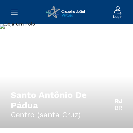
Login
Santo Antônio De
RJ
Pádua
BR
Centro (santa Cruz)