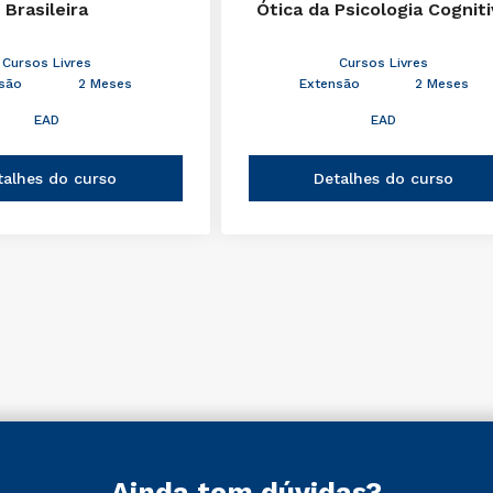
Brasileira
Ótica da Psicologia Cognit
Cursos Livres
Cursos Livres
são
2 Meses
Extensão
2 Meses
EAD
EAD
talhes do curso
Detalhes do curso
Ainda tem dúvidas?