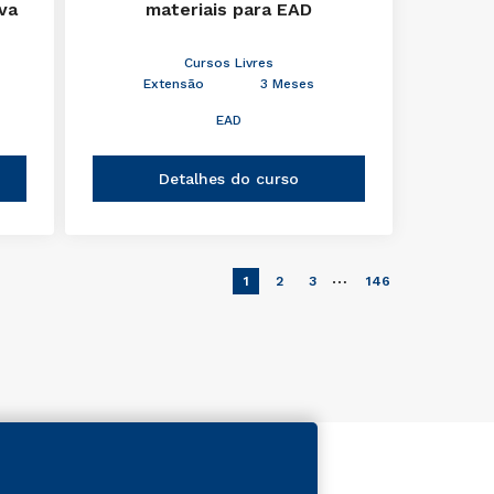
iva
materiais para EAD
Cursos Livres
Extensão
3 Meses
EAD
Detalhes do curso
…
1
2
3
146