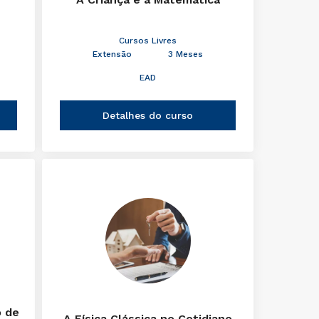
Cursos Livres
Extensão
3 Meses
EAD
Detalhes do curso
o de
A Física Clássica no Cotidiano