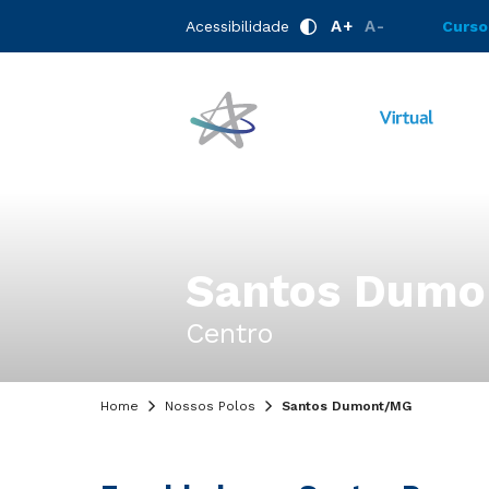
A+
A-
Acessibilidade
Curso
Santos Dumo
Centro
Home
Nossos Polos
Santos Dumont/MG