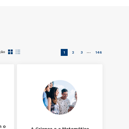
…
ção
1
2
3
146
m o
A Criança e a Matemática