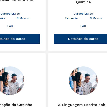
Química
Cursos Livres
Cursos Livres
são
3 Meses
Extensão
3 Meses
EAD
EAD
talhes do curso
Detalhes do curso
mação da Cozinha
A Linguagem Escrita sob 