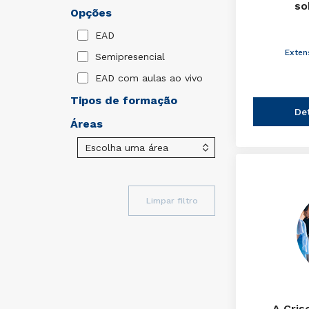
so
Opções
EAD
Exten
Semipresencial
EAD com aulas ao vivo
Tipos de formação
De
Áreas
Limpar filtro
A Cris