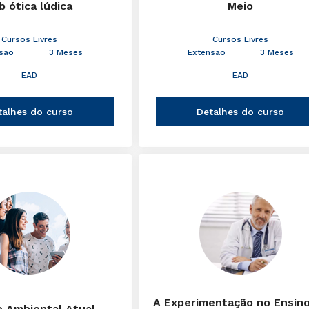
b ótica lúdica
Meio
Cursos Livres
Cursos Livres
são
3 Meses
Extensão
3 Meses
EAD
EAD
talhes do curso
Detalhes do curso
A Experimentação no Ensin
e Ambiental Atual