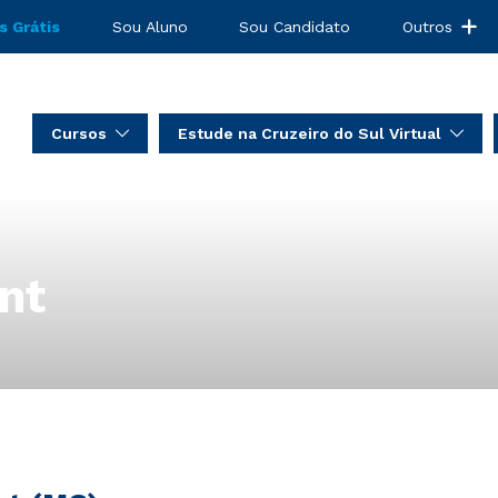
s Grátis
Sou Aluno
Sou Candidato
Outros
Cursos
Estude na Cruzeiro do Sul Virtual
nt