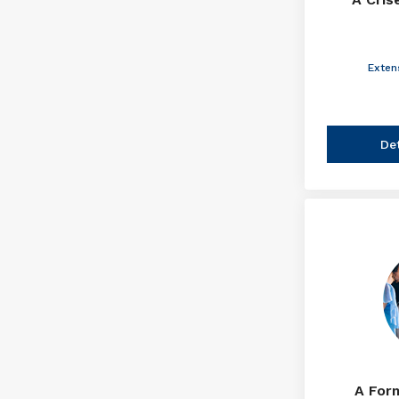
Exten
De
A For