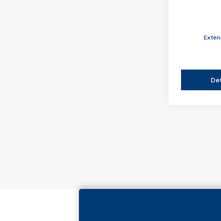
Exten
De