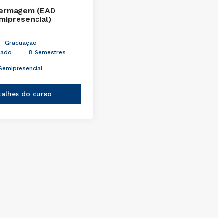
ermagem (EAD
mipresencial)
Graduação
lado
8 Semestres
Semipresencial
talhes do curso