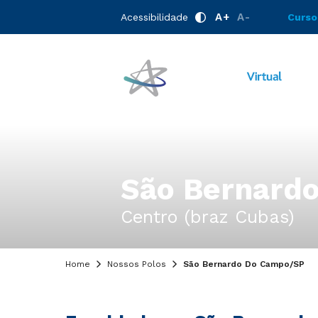
A+
A-
Acessibilidade
Curso
São Bernard
Centro (braz Cubas)
Home
Nossos Polos
São Bernardo Do Campo/SP