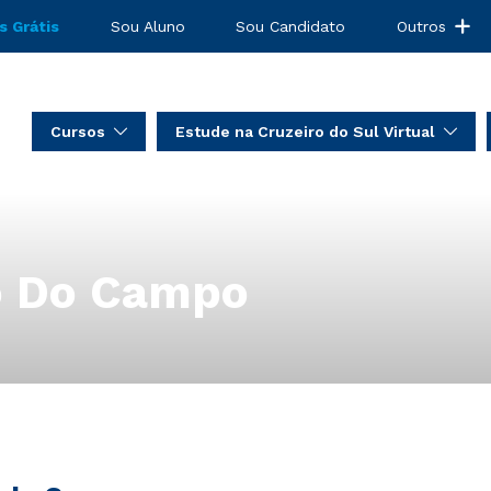
s Grátis
Sou Aluno
Sou Candidato
Outros
Cursos
Estude na Cruzeiro do Sul Virtual
o Do Campo