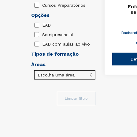
Cursos Preparatórios
Enf
se
Opções
EAD
Bachare
Semipresencial
EAD com aulas ao vivo
Tipos de formação
De
Áreas
Limpar filtro