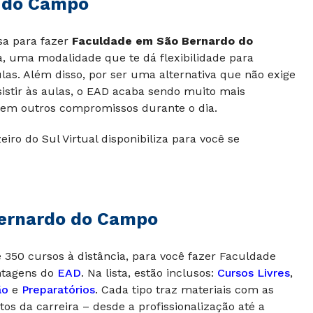
 do Campo
asa para fazer
Faculdade em São Bernardo do
a, uma modalidade que te dá flexibilidade para
ulas. Além disso, por ser uma alternativa que não exige
istir às aulas, o EAD acaba sendo muito mais
 tem outros compromissos durante o dia.
iro do Sul Virtual disponibiliza para você se
Bernardo do Campo
de 350 cursos à distância, para você fazer Faculdade
ntagens do
EAD
. Na lista, estão inclusos:
Cursos
Livres
,
ão
e
Preparatórios
. Cada tipo traz materiais com as
 da carreira – desde a profissionalização até a