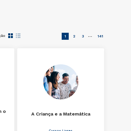
…
ção
1
2
3
141
m o
A Criança e a Matemática
Cursos Livres