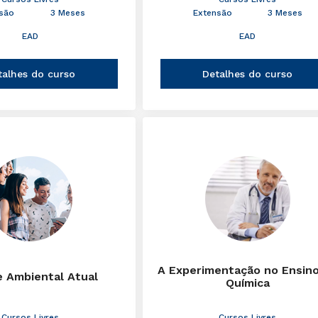
são
3 Meses
Extensão
3 Meses
EAD
EAD
talhes do curso
Detalhes do curso
A Experimentação no Ensin
e Ambiental Atual
Química
Cursos Livres
Cursos Livres