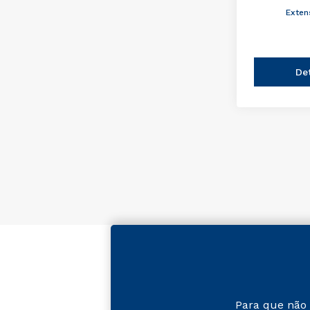
Exten
De
Para que não 