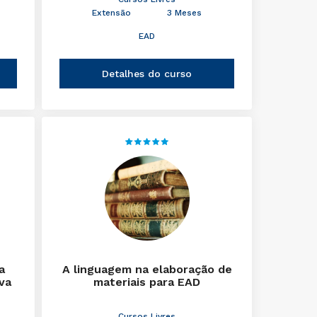
Extensão
3 Meses
EAD
Detalhes do curso
a
A linguagem na elaboração de
iva
materiais para EAD
Cursos Livres