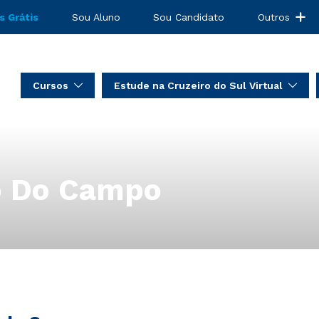
s Grátis
Sou Aluno
Sou Candidato
Outros
Cursos
Estude na Cruzeiro do Sul Virtual
o Do Campo