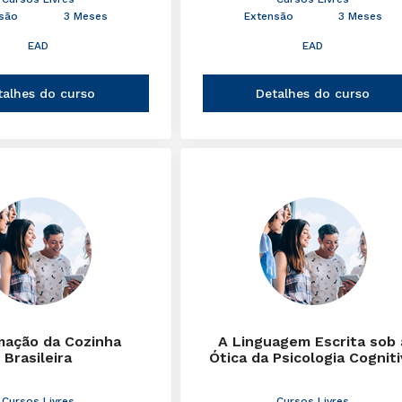
são
3 Meses
Extensão
3 Meses
EAD
EAD
talhes do curso
Detalhes do curso
mação da Cozinha
A Linguagem Escrita sob 
Brasileira
Ótica da Psicologia Cognit
Cursos Livres
Cursos Livres