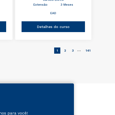
Extensão
3 Meses
EAD
Detalhes do curso
…
1
2
3
141
mos para você!