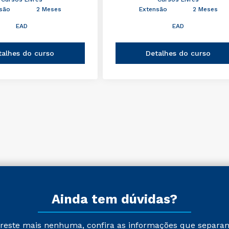
são
2 Meses
Extensão
2 Meses
EAD
EAD
talhes do curso
Detalhes do curso
Ainda tem dúvidas?
reste mais nenhuma, confira as informações que separa