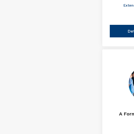
Exten
De
A For