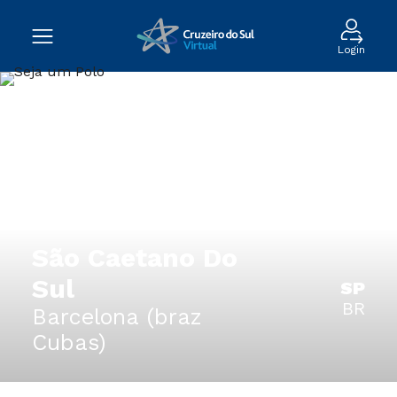
Login
São Caetano Do
Sul
SP
BR
Barcelona (braz
Cubas)