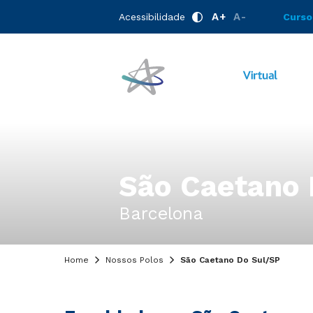
A+
A-
Acessibilidade
Curso
São Caetano 
Barcelona
Home
Nossos Polos
São Caetano Do Sul/SP