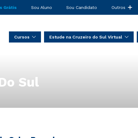
s Grátis
Sou Aluno
Sou Candidato
Outros
Cursos
Estude na Cruzeiro do Sul Virtual
Do Sul