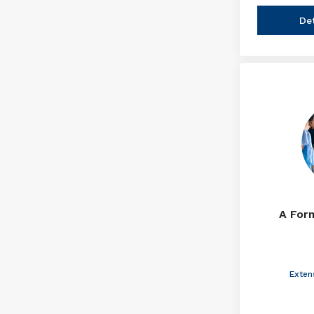
De
A For
Exten