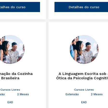
talhes do curso
Detalhes do curso
mação da Cozinha
A Linguagem Escrita sob 
Brasileira
Ótica da Psicologia Cognit
Cursos Livres
Cursos Livres
são
2 Meses
Extensão
2 Meses
EAD
EAD