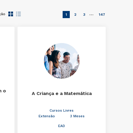
…
ção
1
2
3
147
m o
A Criança e a Matemática
Cursos Livres
Extensão
3 Meses
EAD