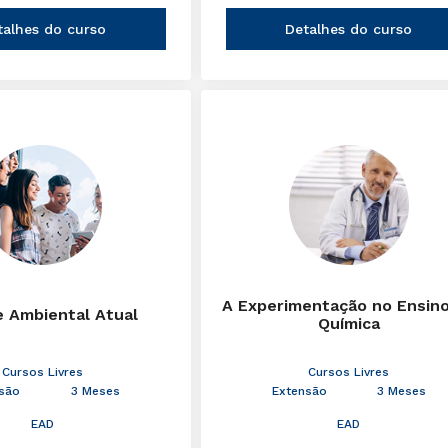
talhes do curso
Detalhes do curso
A Experimentação no Ensin
e Ambiental Atual
Química
Cursos Livres
Cursos Livres
são
3 Meses
Extensão
3 Meses
EAD
EAD