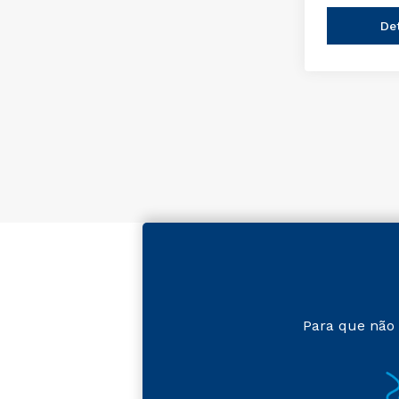
De
Para que não 