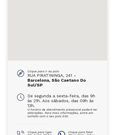
Clique para ir ao polo
RUA PIRATININGA, 241 –
Barcelona, São Caetano Do
Sul/SP
De segunda a sexta-feira, das 9h
às 21h. Aos sábados, das 09h às
13h.
O horário de atendimento presencial poderá ter
alterações. Para mais informações, entre em
contato com o seu polo EAD.
Clique para ligar
Clique para falar