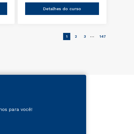
Detalhes do curso
…
1
2
3
147
mos para você!