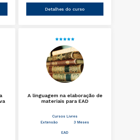
Detalhes do curso
a
A linguagem na elaboração de
iva
materiais para EAD
Cursos Livres
Extensão
3 Meses
EAD