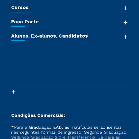
Nossa História
Cursos
Sala de Imprensa
Graduação
Trabalhe Conosco
Faça Parte
Pós-graduação
Certificadoras
Vestibular Múltipla Escolha
Cursos de Medicina
Jornada do Aluno
Alunos, Ex-alunos, Candidatos
Vestibular Redação
Cursos Livres
Sou Aluno
Ética e Integridade
Ingresso via Enem
Cursos Técnicos
Sou Candidato
Proteção de dados
Retorne ao Curso
Cursos Profissionalizantes
Sou Ex-aluno
Segunda Graduação
Canais de Atendimento
Segunda Graduação 2.0
Acessibilidade
Transferência
Biblioteca
Formação Pedagógica - R2
Condições Comerciais:
*Para a Graduação EAD, as matrículas serão isentas
nas seguintes formas de ingresso: Segunda Graduação,
Segunda Graduação 2.0 e Transferência. Já para as