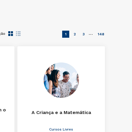
…
ção
1
2
3
148
m o
A Criança e a Matemática
Cursos Livres