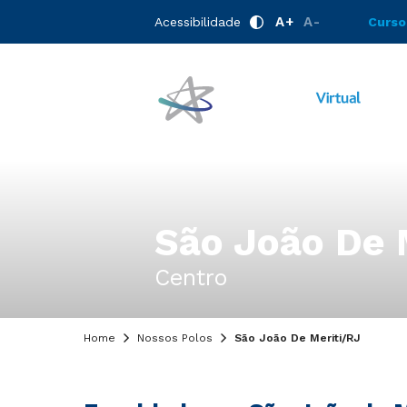
A+
A-
Acessibilidade
Curso
São João De 
Centro
Home
Nossos Polos
São João De Meriti/RJ