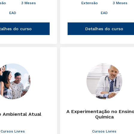
são
3 Meses
Extensão
3 Meses
EAD
EAD
talhes do curso
Detalhes do curso
A Experimentação no Ensin
e Ambiental Atual
Química
Cursos Livres
Cursos Livres