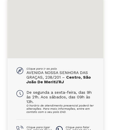
Clique para ir ao polo
AVENIDA NOSSA SENHORA DAS
GRAÇAS, 238/201 –
Centro, São
João De Meriti/RJ
De segunda a sexta-feira, das 9h
às 21h. Aos sábados, das 09h às
13h.
O horário de atendimento presencial poderá ter
alterações. Para mais informações, entre em
contato com o seu polo EAD.
Clique para ligar
Clique para falar