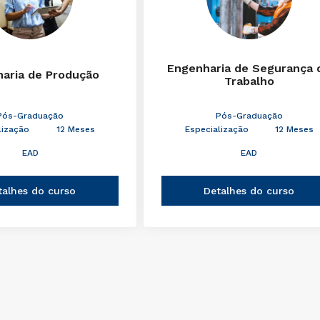
Engenharia de Segurança 
aria de Produção
Trabalho
Pós-Graduação
Pós-Graduação
lização
12 Meses
Especialização
12 Meses
EAD
EAD
talhes do curso
Detalhes do curso