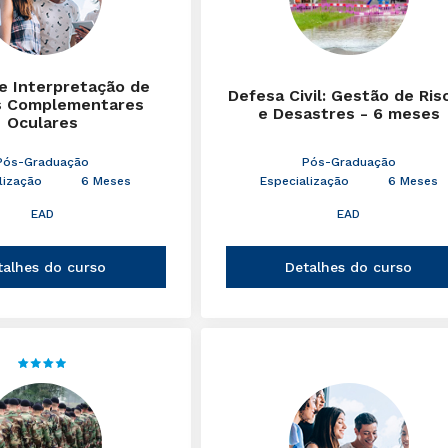
 e Interpretação de
Defesa Civil: Gestão de Ris
 Complementares
e Desastres - 6 meses
Oculares
Pós-Graduação
Pós-Graduação
lização
6 Meses
Especialização
6 Meses
EAD
EAD
talhes do curso
Detalhes do curso