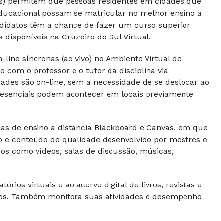
Rs) permitem que pessoas residentes em cidades que
ducacional possam se matricular no melhor ensino a
andidatos têm a chance de fazer um curso superior
disponíveis na Cruzeiro do Sul Virtual.
line síncronas (ao vivo) no Ambiente Virtual de
com o professor e o tutor da disciplina via
dades são on-line, sem a necessidade de se deslocar ao
 presenciais podem acontecer em locais previamente
s de ensino a distância Blackboard e Canvas, em que
vo e conteúdo de qualidade desenvolvido por mestres e
dos como vídeos, salas de discussão, músicas,
.
rios virtuais e ao acervo digital de livros, revistas e
ntos. Também monitora suas atividades e desempenho