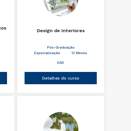
cos
Design de Interiores
Pós-Graduação
Especialização
12 Meses
EAD
Detalhes do curso