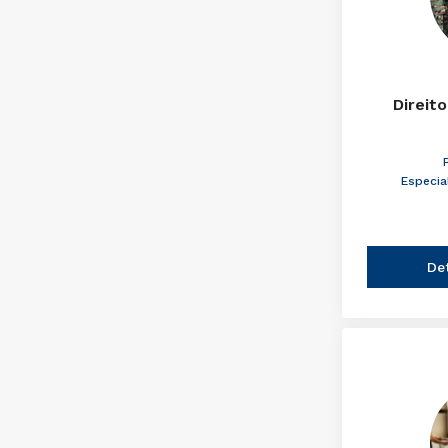
Direito
Especia
De