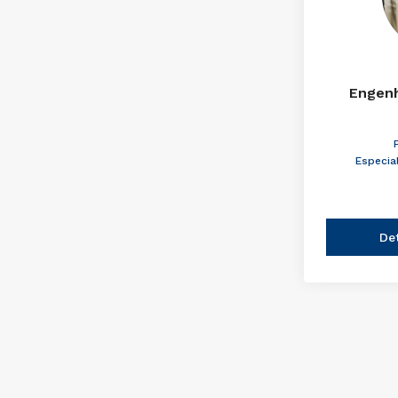
Engenh
Especia
De