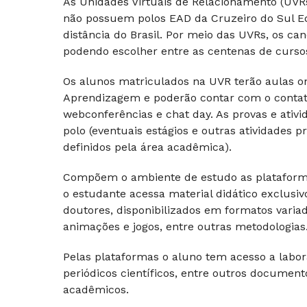
As Unidades Virtuais de Relacionamento (UV
não possuem polos EAD da Cruzeiro do Sul E
distância do Brasil. Por meio das UVRs, os c
podendo escolher entre as centenas de cursos 
Os alunos matriculados na UVR terão aulas on-
Aprendizagem e poderão contar com o contato 
webconferências e chat day. As provas e ativi
polo (eventuais estágios e outras atividades
definidos pela área acadêmica).
Compõem o ambiente de estudo as plataforma
o estudante acessa material didático exclusi
doutores, disponibilizados em formatos varia
animações e jogos, entre outras metodologias
Pelas plataformas o aluno tem acesso a laborató
periódicos científicos, entre outros docume
acadêmicos.