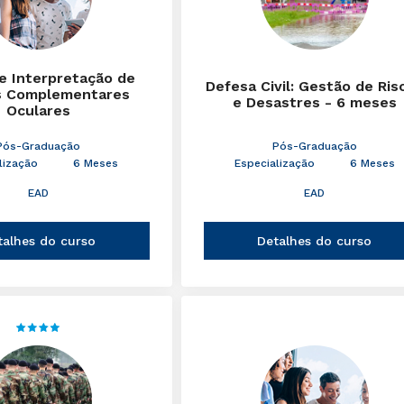
 e Interpretação de
Defesa Civil: Gestão de Ris
 Complementares
e Desastres - 6 meses
Oculares
Pós-Graduação
Pós-Graduação
lização
6 Meses
Especialização
6 Meses
EAD
EAD
talhes do curso
Detalhes do curso