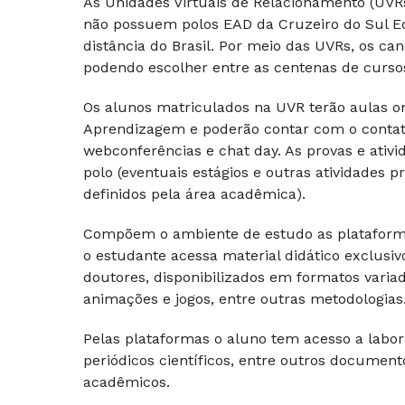
As Unidades Virtuais de Relacionamento (UV
não possuem polos EAD da Cruzeiro do Sul E
distância do Brasil. Por meio das UVRs, os c
podendo escolher entre as centenas de cursos 
Os alunos matriculados na UVR terão aulas on-
Aprendizagem e poderão contar com o contato 
webconferências e chat day. As provas e ativi
polo (eventuais estágios e outras atividades
definidos pela área acadêmica).
Compõem o ambiente de estudo as plataforma
o estudante acessa material didático exclusi
doutores, disponibilizados em formatos varia
animações e jogos, entre outras metodologias
Pelas plataformas o aluno tem acesso a laborató
periódicos científicos, entre outros docume
acadêmicos.