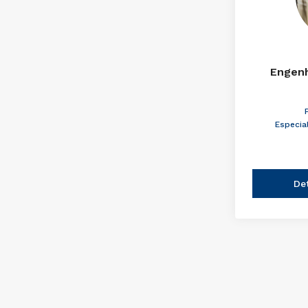
Engenh
Especia
De