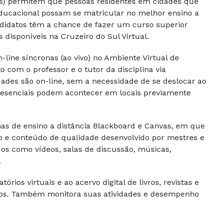
Rs) permitem que pessoas residentes em cidades que
ducacional possam se matricular no melhor ensino a
andidatos têm a chance de fazer um curso superior
disponíveis na Cruzeiro do Sul Virtual.
line síncronas (ao vivo) no Ambiente Virtual de
com o professor e o tutor da disciplina via
dades são on-line, sem a necessidade de se deslocar ao
 presenciais podem acontecer em locais previamente
s de ensino a distância Blackboard e Canvas, em que
vo e conteúdo de qualidade desenvolvido por mestres e
dos como vídeos, salas de discussão, músicas,
.
rios virtuais e ao acervo digital de livros, revistas e
ntos. Também monitora suas atividades e desempenho