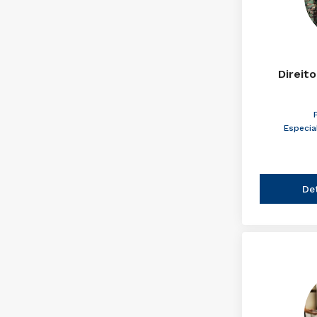
Direito
Especia
De