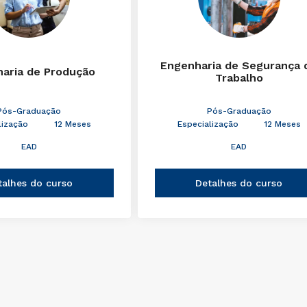
Engenharia de Segurança 
aria de Produção
Trabalho
Pós-Graduação
Pós-Graduação
lização
12 Meses
Especialização
12 Meses
EAD
EAD
talhes do curso
Detalhes do curso