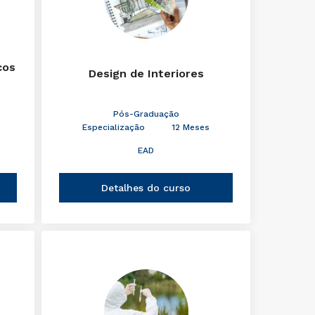
cos
Design de Interiores
Pós-Graduação
Especialização
12 Meses
EAD
Detalhes do curso