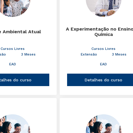
A Experimentação no Ensin
e Ambiental Atual
Química
Cursos Livres
Cursos Livres
são
3 Meses
Extensão
3 Meses
EAD
EAD
talhes do curso
Detalhes do curso