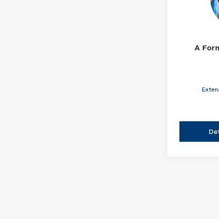
A For
Exten
De