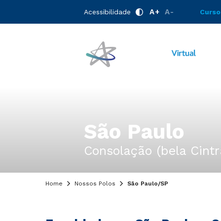
A+
A-
Acessibilidade
Curso
São Paulo
Consolação (bela Cintr
Home
Nossos Polos
São Paulo/SP