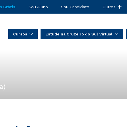
s Grátis
Sou Aluno
Sou Candidato
Outros
Cursos
Estude na Cruzeiro do Sul Virtual
a)