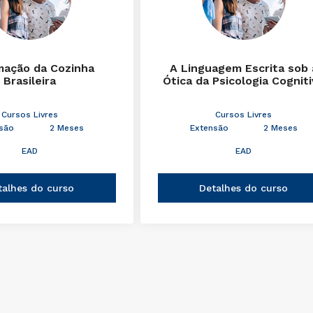
mação da Cozinha
A Linguagem Escrita sob 
Brasileira
Ótica da Psicologia Cognit
Cursos Livres
Cursos Livres
são
2 Meses
Extensão
2 Meses
EAD
EAD
talhes do curso
Detalhes do curso