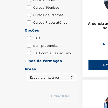
Cursos Livres
Cursos Técnicos
Cursos de Idiomas
Cursos Preparatórios
A constru
so
Opções
EAD
Exten
Semipresencial
EAD com aulas ao vivo
Tipos de formação
De
Áreas
Limpar filtro