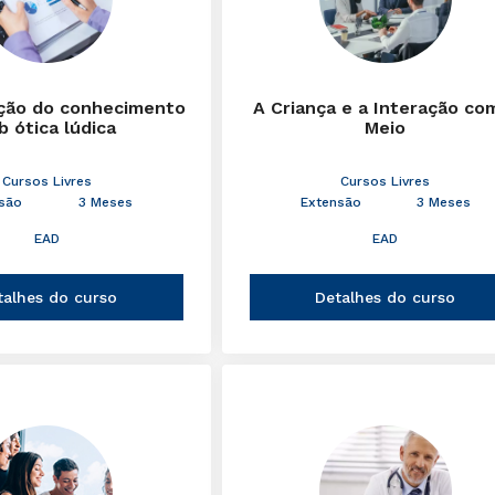
ção do conhecimento
A Criança e a Interação co
b ótica lúdica
Meio
Cursos Livres
Cursos Livres
são
3 Meses
Extensão
3 Meses
EAD
EAD
talhes do curso
Detalhes do curso