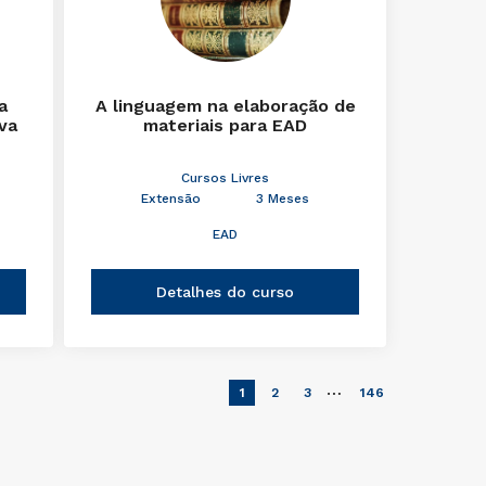
a
A linguagem na elaboração de
iva
materiais para EAD
Cursos Livres
Extensão
3 Meses
EAD
Detalhes do curso
…
1
2
3
146