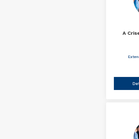
A Cris
Exten
De