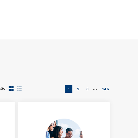
…
ção
1
2
3
146