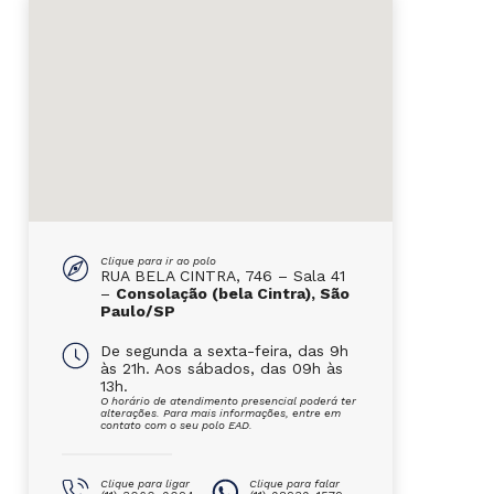
Clique para ir ao polo
RUA BELA CINTRA, 746 – Sala 41
–
Consolação (bela Cintra), São
Paulo/SP
De segunda a sexta-feira, das 9h
às 21h. Aos sábados, das 09h às
13h.
O horário de atendimento presencial poderá ter
alterações. Para mais informações, entre em
contato com o seu polo EAD.
Clique para ligar
Clique para falar