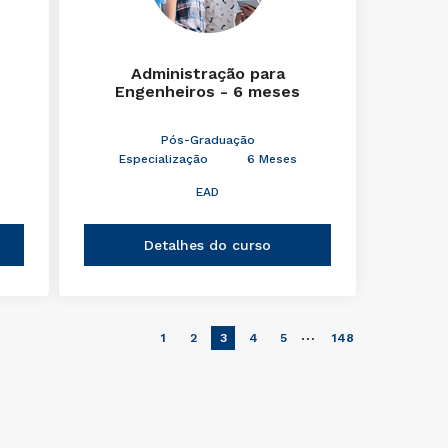
Administração para
Engenheiros - 6 meses
Pós-Graduação
Especialização
6 Meses
EAD
Detalhes do curso
…
1
2
3
4
5
148