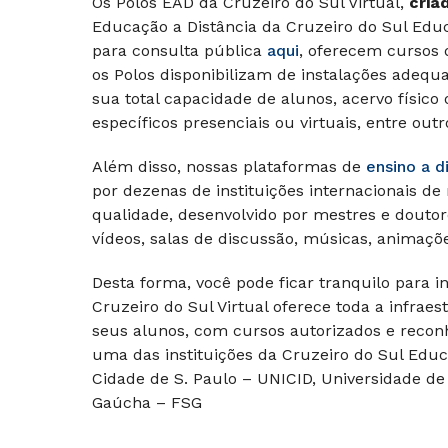
Os Polos EAD da Cruzeiro do Sul Virtual,
cria
Educação a Distância da Cruzeiro do Sul Edu
para consulta pública
aqui
, oferecem cursos 
os Polos disponibilizam de instalações adequ
sua total capacidade de alunos, acervo físico o
específicos presenciais ou virtuais, entre outr
Além disso, nossas plataformas de
ensino a d
por dezenas de instituições internacionais de
qualidade, desenvolvido por mestres e doutor
vídeos, salas de discussão, músicas, animaçõe
Desta forma, você pode ficar tranquilo para i
Cruzeiro do Sul Virtual oferece toda a infrae
seus alunos, com cursos autorizados e reconh
uma das instituições da Cruzeiro do Sul Educ
Cidade de S. Paulo – UNICID, Universidade de
Gaúcha – FSG