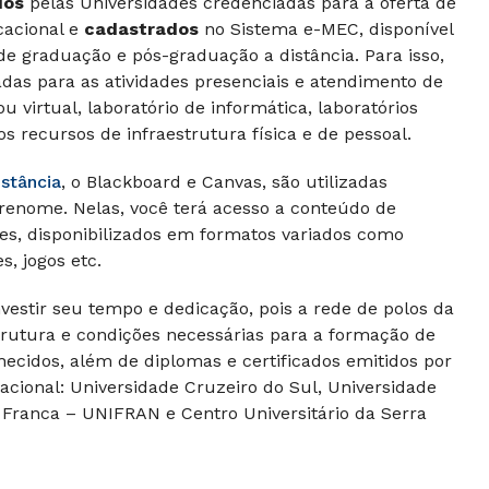
dos
pelas Universidades credenciadas para a oferta de
cacional e
cadastrados
no Sistema e-MEC, disponível
de graduação e pós-graduação a distância. Para isso,
adas para as atividades presenciais e atendimento de
u virtual, laboratório de informática, laboratórios
os recursos de infraestrutura física e de pessoal.
istância
, o Blackboard e Canvas, são utilizadas
 renome. Nelas, você terá acesso a conteúdo de
es, disponibilizados em formatos variados como
s, jogos etc.
nvestir seu tempo e dedicação, pois a rede de polos da
strutura e condições necessárias para a formação de
ecidos, além de diplomas e certificados emitidos por
acional: Universidade Cruzeiro do Sul, Universidade
 Franca – UNIFRAN e Centro Universitário da Serra