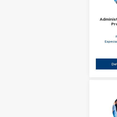
Adminis
Pr
Especia
De