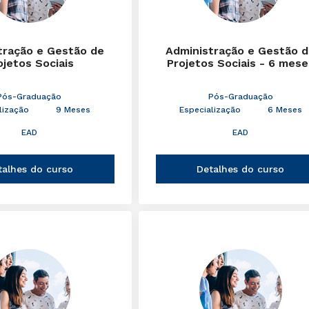
tração e Gestão de
Administração e Gestão 
ojetos Sociais
Projetos Sociais - 6 mese
Pós-Graduação
Pós-Graduação
lização
9 Meses
Especialização
6 Meses
EAD
EAD
talhes do curso
Detalhes do curso