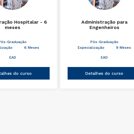
ração Hospitalar - 6
Administração para
meses
Engenheiros
Pós-Graduação
Pós-Graduação
lização
6 Meses
Especialização
9 Meses
EAD
EAD
talhes do curso
Detalhes do curso