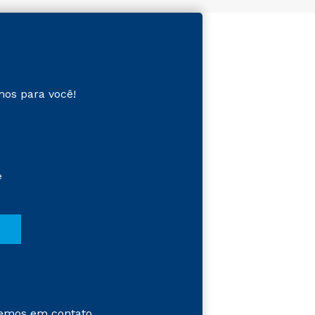
mos para você!
e
emos em contato.