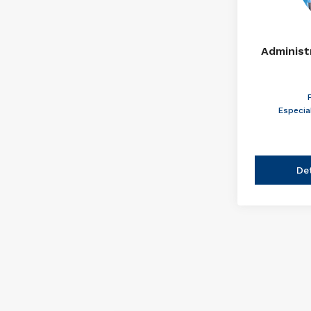
Administ
Especia
De