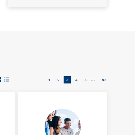
…
1
2
3
4
5
148