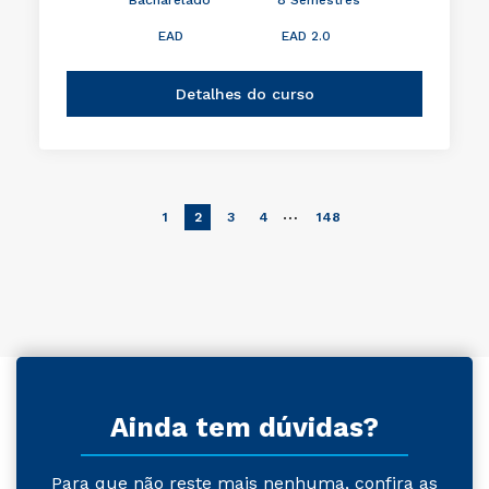
EAD
EAD 2.0
Detalhes do curso
…
1
2
3
4
148
Ainda tem dúvidas?
Para que não reste mais nenhuma, confira as