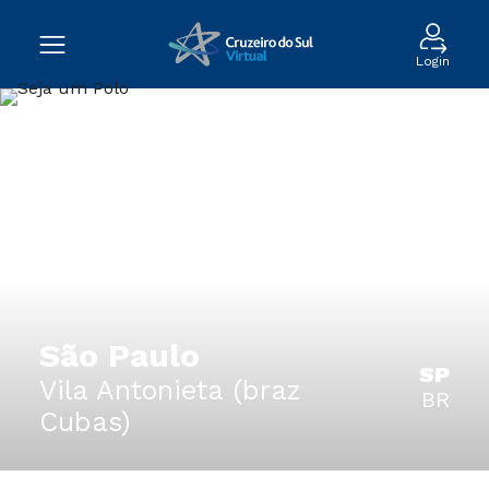
Login
São Paulo
SP
Vila Antonieta (braz
BR
Cubas)