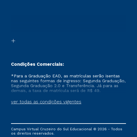
Sou Candidato
Proteção de dados
Retorne ao Curso
Cursos Profissionalizantes
Sou Ex-aluno
Segunda Graduação
Canais de Atendimento
Segunda Graduação 2.0
Acessibilidade
Transferência
Biblioteca
Formação Pedagógica - R2
Condições Comerciais:
*Para a Graduação EAD, as matrículas serão isentas
nas seguintes formas de ingresso: Segunda Graduação,
Segunda Graduação 2.0 e Transferência. Já para as
demais, a taxa de matrícula será de R$ 49.
ver todas as condições vigentes
Campus Virtual Cruzeiro do Sul Educacional © 2026 - Todos
os direitos reservados.