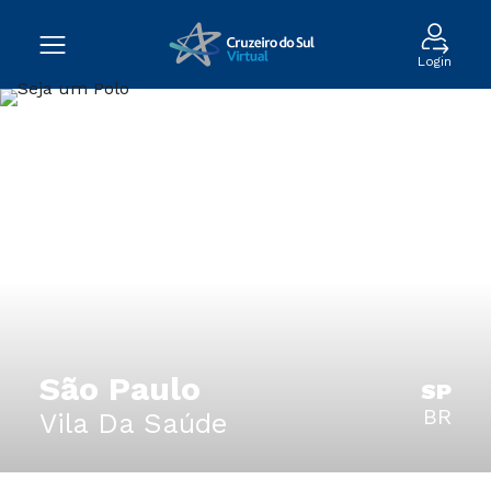
Login
São Paulo
SP
BR
Vila Da Saúde