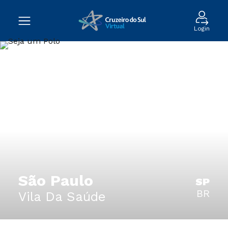
Login
São Paulo
SP
BR
Vila Da Saúde