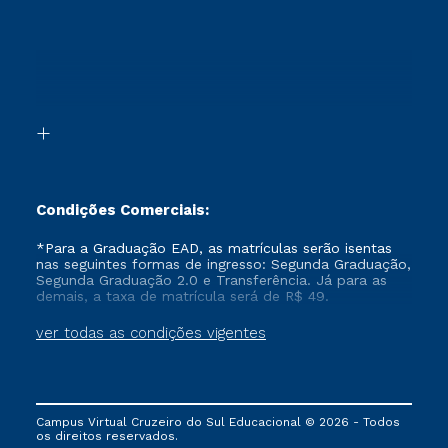
Sou Candidato
Proteção de dados
Retorne ao Curso
Cursos Profissionalizantes
Sou Ex-aluno
Segunda Graduação
Canais de Atendimento
Segunda Graduação 2.0
Acessibilidade
Transferência
Biblioteca
Formação Pedagógica - R2
Condições Comerciais:
*Para a Graduação EAD, as matrículas serão isentas
nas seguintes formas de ingresso: Segunda Graduação,
Segunda Graduação 2.0 e Transferência. Já para as
demais, a taxa de matrícula será de R$ 49.
ver todas as condições vigentes
Campus Virtual Cruzeiro do Sul Educacional © 2026 - Todos
os direitos reservados.