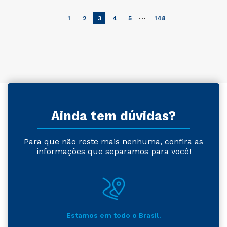
…
1
2
3
4
5
148
Ainda tem dúvidas?
Para que não reste mais nenhuma, confira as
informações que separamos para você!
Estamos em todo o Brasil.