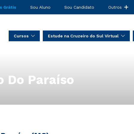
s Grátis
Sou Aluno
Sou Candidato
Outros
Cursos
Estude na Cruzeiro do Sul Virtual
o Do Paraíso