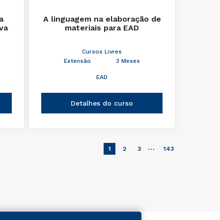
a
A linguagem na elaboração de
iva
materiais para EAD
Cursos Livres
Extensão
3 Meses
EAD
Detalhes do curso
…
1
2
3
143