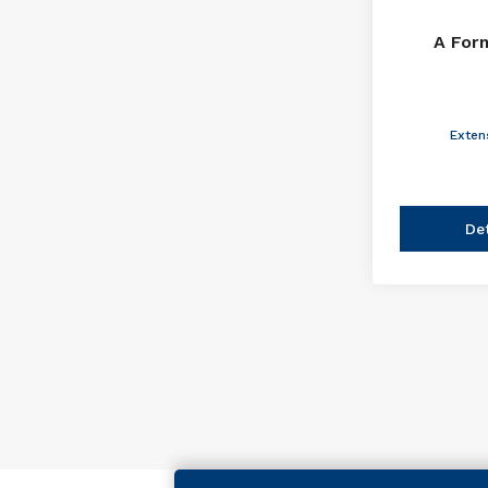
A For
Exten
De