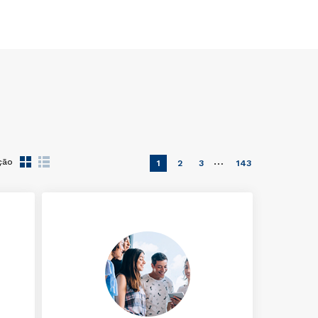
…
ção
1
2
3
143