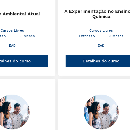
A Experimentação no Ensin
e Ambiental Atual
Química
Cursos Livres
Cursos Livres
são
3 Meses
Extensão
3 Meses
EAD
EAD
talhes do curso
Detalhes do curso