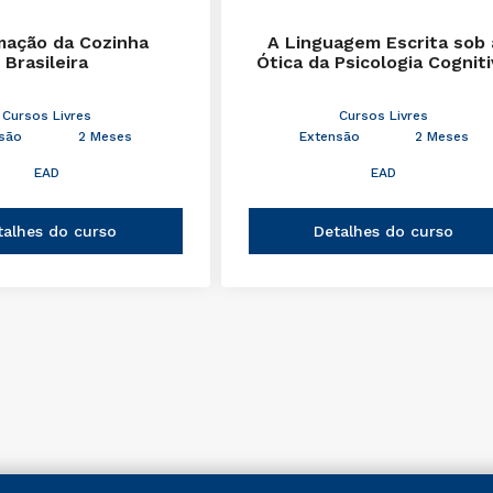
mação da Cozinha
A Linguagem Escrita sob 
Brasileira
Ótica da Psicologia Cognit
Cursos Livres
Cursos Livres
são
2 Meses
Extensão
2 Meses
EAD
EAD
talhes do curso
Detalhes do curso