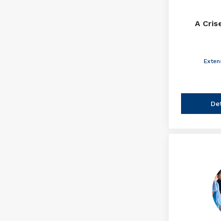
A Cris
Exten
De