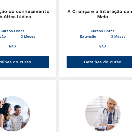
ção do conhecimento
A Criança e a Interação co
b ótica lúdica
Meio
Cursos Livres
Cursos Livres
são
3 Meses
Extensão
3 Meses
EAD
EAD
talhes do curso
Detalhes do curso