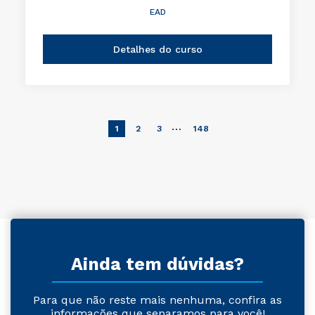
EAD
Detalhes do curso
…
1
2
3
148
Ainda tem dúvidas?
Para que não reste mais nenhuma, confira as
informações que separamos para você!