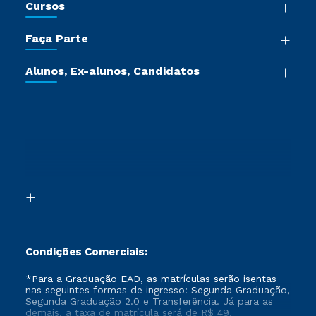
Cursos
Sala de Imprensa
Graduação
Trabalhe Conosco
Faça Parte
Pós-graduação
Certificadoras
Vestibular Múltipla Escolha
Cursos de Medicina
Jornada do Aluno
Alunos, Ex-alunos, Candidatos
Vestibular Redação
Cursos Livres
Sou Aluno
Ética e Integridade
Ingresso via Enem
Cursos Técnicos
Sou Candidato
Proteção de dados
Retorne ao Curso
Cursos Profissionalizantes
Sou Ex-aluno
Segunda Graduação
Canais de Atendimento
Segunda Graduação 2.0
Acessibilidade
Transferência
Biblioteca
Formação Pedagógica - R2
Condições Comerciais:
*Para a Graduação EAD, as matrículas serão isentas
nas seguintes formas de ingresso: Segunda Graduação,
Segunda Graduação 2.0 e Transferência. Já para as
demais, a taxa de matrícula será de R$ 49.