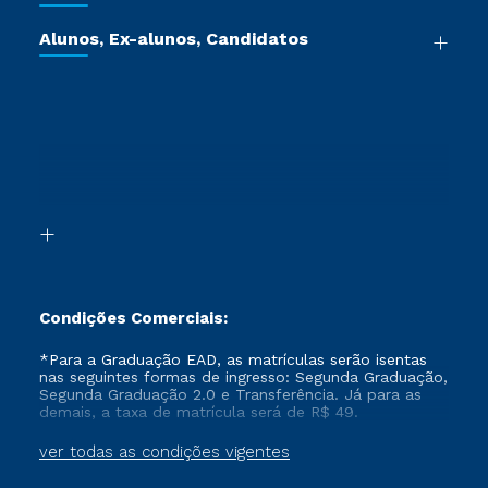
Certificadoras
Vestibular Múltipla Escolha
Cursos de Medicina
Jornada do Aluno
Alunos, Ex-alunos, Candidatos
Vestibular Redação
Cursos Livres
Sou Aluno
Ética e Integridade
Ingresso via Enem
Cursos Técnicos
Sou Candidato
Proteção de dados
Retorne ao Curso
Cursos Profissionalizantes
Sou Ex-aluno
Segunda Graduação
Canais de Atendimento
Segunda Graduação 2.0
Acessibilidade
Transferência
Biblioteca
Formação Pedagógica - R2
Condições Comerciais:
*Para a Graduação EAD, as matrículas serão isentas
nas seguintes formas de ingresso: Segunda Graduação,
Segunda Graduação 2.0 e Transferência. Já para as
demais, a taxa de matrícula será de R$ 49.
ver todas as condições vigentes