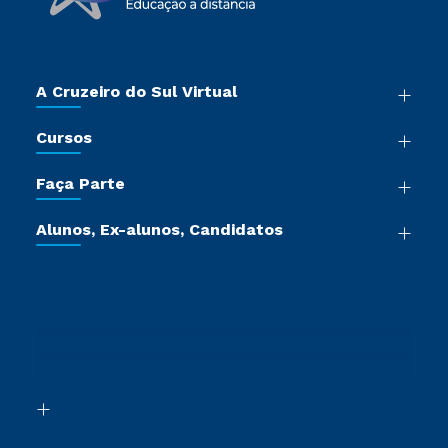
A Cruzeiro do Sul Virtual
Nossa História
Cursos
Sala de Imprensa
Graduação
Trabalhe Conosco
Faça Parte
Pós-graduação
Certificadoras
Vestibular Múltipla Escolha
Cursos de Medicina
Jornada do Aluno
Alunos, Ex-alunos, Candidatos
Vestibular Redação
Cursos Livres
Sou Aluno
Ética e Integridade
Ingresso via Enem
Cursos Técnicos
Sou Candidato
Proteção de dados
Retorne ao Curso
Cursos Profissionalizantes
Sou Ex-aluno
Segunda Graduação
Canais de Atendimento
Segunda Graduação 2.0
Acessibilidade
Transferência
Biblioteca
Formação Pedagógica - R2