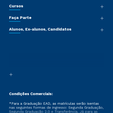
Nossa História
Cursos
Sala de Imprensa
Graduação
Trabalhe Conosco
Faça Parte
Pós-graduação
Certificadoras
Vestibular Múltipla Escolha
Cursos de Medicina
Jornada do Aluno
Alunos, Ex-alunos, Candidatos
Vestibular Redação
Cursos Livres
Sou Aluno
Ética e Integridade
Ingresso via Enem
Cursos Técnicos
Sou Candidato
Proteção de dados
Retorne ao Curso
Cursos Profissionalizantes
Sou Ex-aluno
Segunda Graduação
Canais de Atendimento
Segunda Graduação 2.0
Acessibilidade
Transferência
Biblioteca
Formação Pedagógica - R2
Condições Comerciais:
*Para a Graduação EAD, as matrículas serão isentas
nas seguintes formas de ingresso: Segunda Graduação,
Segunda Graduação 2.0 e Transferência. Já para as