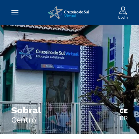
Login
Sobral
CE
BR
Centro