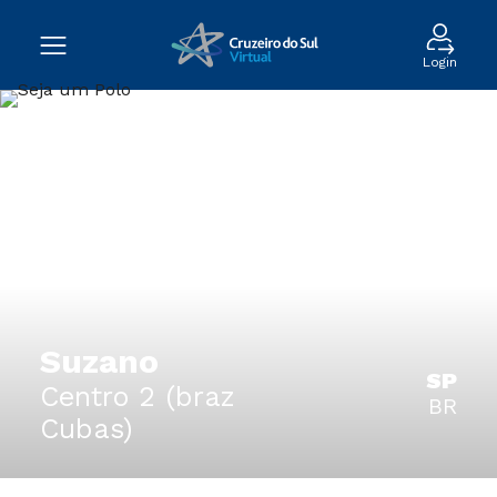
Login
Suzano
SP
Centro 2 (braz
BR
Cubas)