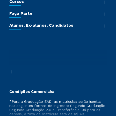
Cursos
Sala de Imprensa
Graduação
Trabalhe Conosco
Faça Parte
Pós-graduação
Certificadoras
Vestibular Múltipla Escolha
Cursos de Medicina
Jornada do Aluno
Alunos, Ex-alunos, Candidatos
Vestibular Redação
Cursos Livres
Sou Aluno
Ética e Integridade
Ingresso via Enem
Cursos Técnicos
Sou Candidato
Proteção de dados
Retorne ao Curso
Cursos Profissionalizantes
Sou Ex-aluno
Segunda Graduação
Canais de Atendimento
Segunda Graduação 2.0
Acessibilidade
Transferência
Biblioteca
Formação Pedagógica - R2
Condições Comerciais:
*Para a Graduação EAD, as matrículas serão isentas
nas seguintes formas de ingresso: Segunda Graduação,
Segunda Graduação 2.0 e Transferência. Já para as
demais, a taxa de matrícula será de R$ 49.