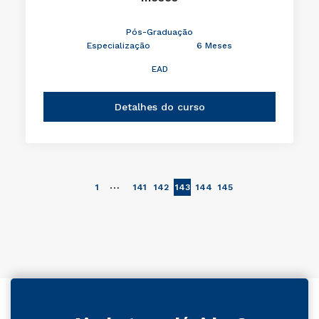
Pós-Graduação
Especialização
6 Meses
EAD
Detalhes do curso
…
1
141
142
143
144
145