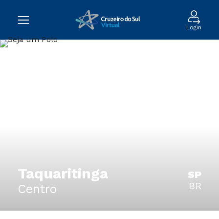
Login
Taquaritinga
SP
BR
Centro