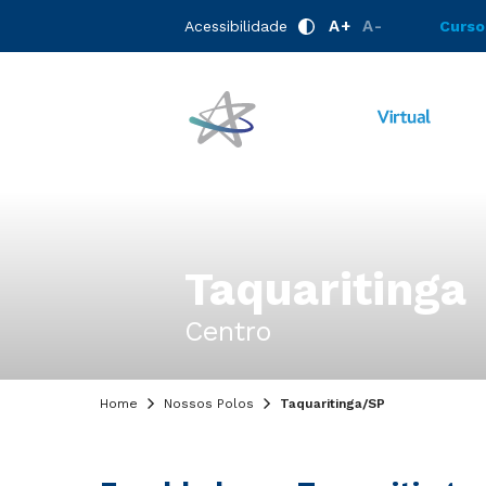
A+
A-
Acessibilidade
Curso
Taquaritinga
Centro
Home
Nossos Polos
Taquaritinga/SP