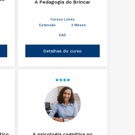
A Pedagogia do Brincar
Cursos Livres
Extensão
3 Meses
EAD
Detalhes do curso
tico
A psicologia cognitiva no