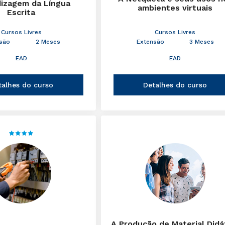
izagem da Língua
ambientes virtuais
Escrita
Cursos Livres
Cursos Livres
são
2 Meses
Extensão
3 Meses
EAD
EAD
talhes do curso
Detalhes do curso
A Produção de Material Didá