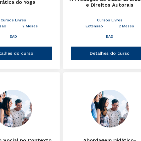
rática do Yoga
e Direitos Autorais
Cursos Livres
Cursos Livres
são
2 Meses
Extensão
2 Meses
EAD
EAD
talhes do curso
Detalhes do curso
 Social no Contexto
Abordagem Didático-