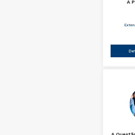
A P
Exten
De
A Questão