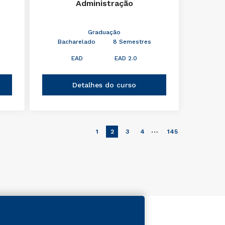
Administração
Graduação
Bacharelado
8 Semestres
EAD
EAD 2.0
Detalhes do curso
…
1
2
3
4
145