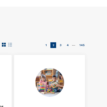
…
1
2
3
4
145
os