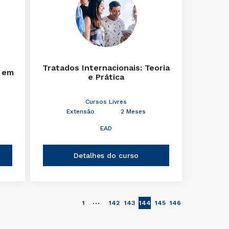
Tratados Internacionais: Teoria
 em
e Prática
Cursos Livres
Extensão
2 Meses
EAD
Detalhes do curso
…
1
142
143
144
145
146