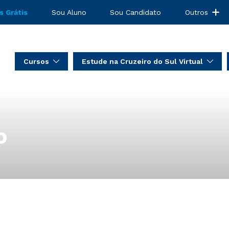
s Grátis
Sou Aluno
Sou Candidato
Outros
Cursos
Estude na Cruzeiro do Sul Virtual
o