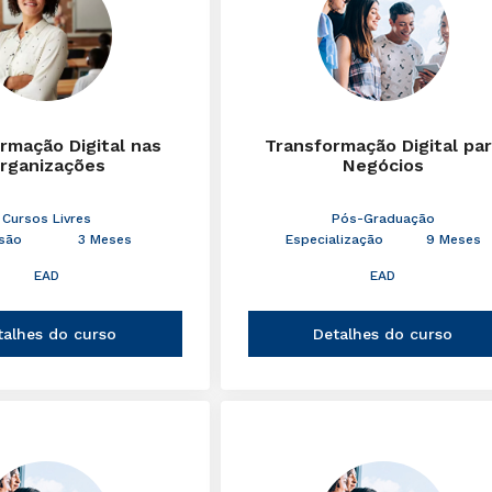
rmação Digital nas
Transformação Digital pa
rganizações
Negócios
Cursos Livres
Pós-Graduação
são
3 Meses
Especialização
9 Meses
EAD
EAD
talhes do curso
Detalhes do curso