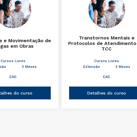
Transtornos Mentais e
e e Movimentação de
Protocolos de Atendimento
rgas em Obras
TCC
Cursos Livres
Cursos Livres
são
3 Meses
Extensão
3 Meses
EAD
EAD
talhes do curso
Detalhes do curso