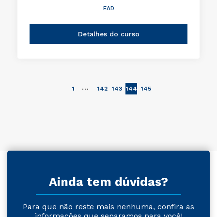
EAD
Detalhes do curso
…
1
142
143
144
145
Ainda tem dúvidas?
Para que não reste mais nenhuma, confira as
informações que separamos para você!