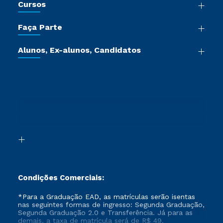
Cursos
Sala de Imprensa
Graduação
Trabalhe Conosco
Faça Parte
Pós-graduação
Certificadoras
Vestibular Múltipla Escolha
Cursos de Medicina
Jornada do Aluno
Alunos, Ex-alunos, Candidatos
Vestibular Redação
Cursos Livres
Sou Aluno
Ética e Integridade
Ingresso via Enem
Cursos Técnicos
Sou Candidato
Proteção de dados
Retorne ao Curso
Cursos Profissionalizantes
Sou Ex-aluno
Segunda Graduação
Canais de Atendimento
Segunda Graduação 2.0
Acessibilidade
Transferência
Biblioteca
Formação Pedagógica - R2
Condições Comerciais:
*Para a Graduação EAD, as matrículas serão isentas
nas seguintes formas de ingresso: Segunda Graduação,
Segunda Graduação 2.0 e Transferência. Já para as
demais, a taxa de matrícula será de R$ 49.