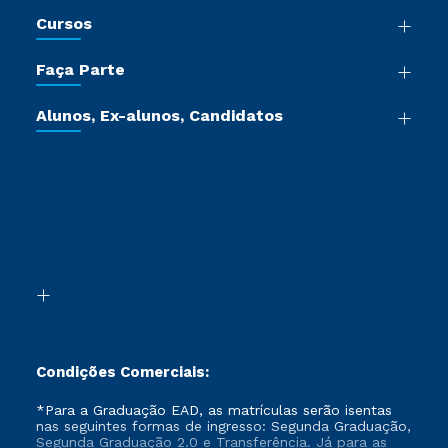
Nossa História
Cursos
Sala de Imprensa
Graduação
Trabalhe Conosco
Faça Parte
Pós-graduação
Certificadoras
Vestibular Múltipla Escolha
Cursos de Medicina
Jornada do Aluno
Alunos, Ex-alunos, Candidatos
Vestibular Redação
Cursos Livres
Sou Aluno
Ética e Integridade
Ingresso via Enem
Cursos Técnicos
Sou Candidato
Proteção de dados
Retorne ao Curso
Cursos Profissionalizantes
Sou Ex-aluno
Segunda Graduação
Canais de Atendimento
Segunda Graduação 2.0
Acessibilidade
Transferência
Biblioteca
Formação Pedagógica - R2
Condições Comerciais:
*Para a Graduação EAD, as matrículas serão isentas
nas seguintes formas de ingresso: Segunda Graduação,
Segunda Graduação 2.0 e Transferência. Já para as