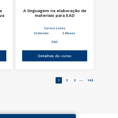
a
A linguagem na elaboração de
iva
materiais para EAD
Cursos Livres
Extensão
3 Meses
EAD
Detalhes do curso
…
1
2
3
145