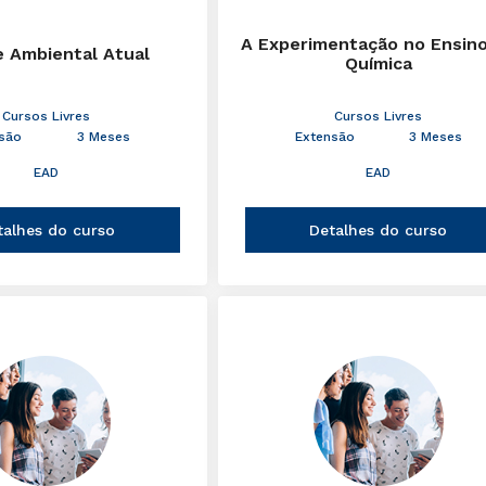
A Experimentação no Ensin
e Ambiental Atual
Química
Cursos Livres
Cursos Livres
são
3 Meses
Extensão
3 Meses
EAD
EAD
talhes do curso
Detalhes do curso