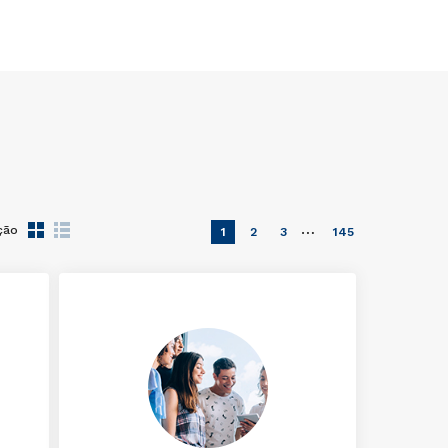
…
ção
1
2
3
145