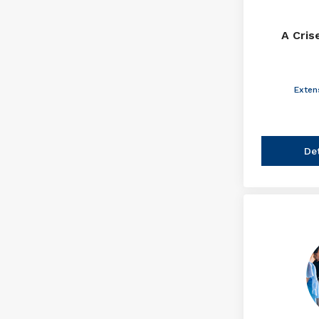
A Cris
Exten
De