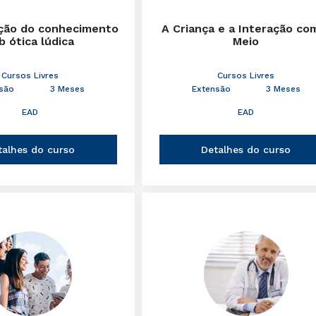
ção do conhecimento
A Criança e a Interação co
b ótica lúdica
Meio
Cursos Livres
Cursos Livres
são
3 Meses
Extensão
3 Meses
EAD
EAD
talhes do curso
Detalhes do curso