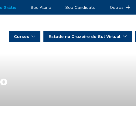
s Grátis
Sou Aluno
Sou Candidato
Outros
Cursos
Estude na Cruzeiro do Sul Virtual
to