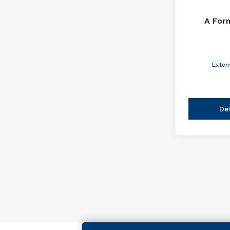
A For
Exten
De