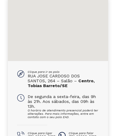
Clique para ir ao polo
RUA JOSE CARDOSO DOS
SANTOS, 264 – Salão –
Centro,
Tobias Barreto/SE
De segunda a sexta-feira, das 9h
às 21h. Aos sábados, das 09h às
13h.
O horário de atendimento presencial poderá ter
alterações. Para mais informações, entre em
contato com o seu polo EAD.
Clique para ligar
Clique para falar