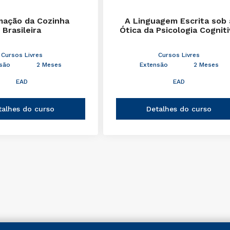
mação da Cozinha
A Linguagem Escrita sob 
Brasileira
Ótica da Psicologia Cognit
Cursos Livres
Cursos Livres
são
2 Meses
Extensão
2 Meses
EAD
EAD
talhes do curso
Detalhes do curso