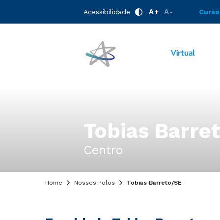
A+
A-
Acessibilidade
Curso
Tobias Barre
Centro
Home
Nossos Polos
Tobias Barreto/SE