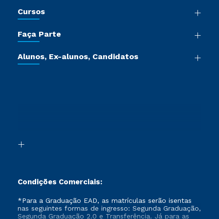
Nossa História
Cursos
Sala de Imprensa
Graduação
Trabalhe Conosco
Faça Parte
Pós-graduação
Certificadoras
Vestibular Múltipla Escolha
Cursos de Medicina
Jornada do Aluno
Alunos, Ex-alunos, Candidatos
Vestibular Redação
Cursos Livres
Sou Aluno
Ética e Integridade
Ingresso via Enem
Cursos Técnicos
Sou Candidato
Proteção de dados
Retorne ao Curso
Cursos Profissionalizantes
Sou Ex-aluno
Segunda Graduação
Canais de Atendimento
Segunda Graduação 2.0
Acessibilidade
Transferência
Biblioteca
Formação Pedagógica - R2
Condições Comerciais:
*Para a Graduação EAD, as matrículas serão isentas
nas seguintes formas de ingresso: Segunda Graduação,
Segunda Graduação 2.0 e Transferência. Já para as