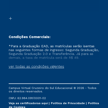
Canais de Atendimento
Segunda Graduação 2.0
Acessibilidade
Transferência
Biblioteca
Formação Pedagógica - R2
Condições Comerciais:
*Para a Graduação EAD, as matrículas serão isentas
nas seguintes formas de ingresso: Segunda Graduação,
Segunda Graduação 2.0 e Transferência. Já para as
demais, a taxa de matrícula será de R$ 49.
ver todas as condições vigentes
Campus Virtual Cruzeiro do Sul Educacional © 2026 - Todos
os direitos reservados.
CNPJ: 62.984.091/0001-02
Veja as certificadoras aqui
Política de Privacidade
Política
de Cookies