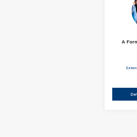
A For
Exten
De