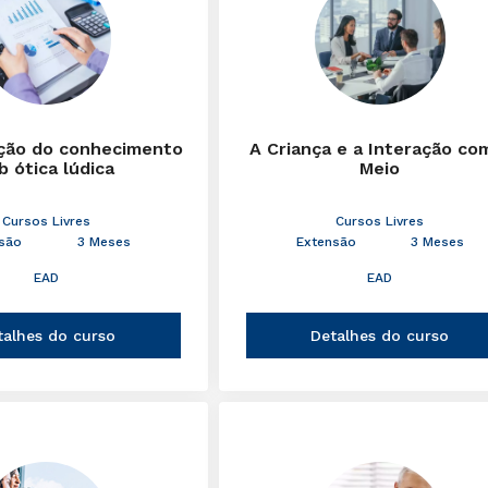
ção do conhecimento
A Criança e a Interação co
b ótica lúdica
Meio
Cursos Livres
Cursos Livres
são
3 Meses
Extensão
3 Meses
EAD
EAD
talhes do curso
Detalhes do curso