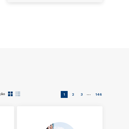
…
ção
1
2
3
146