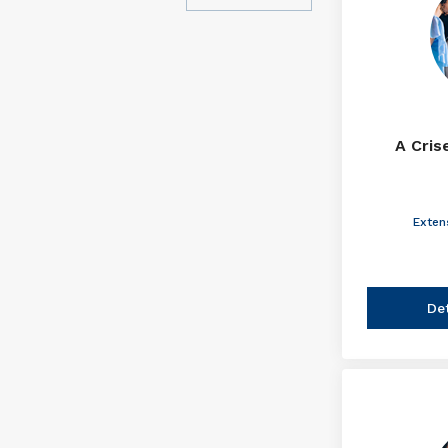
A Cris
Exten
De