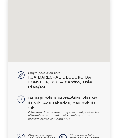
Clique para ir ao polo
RUA MARECHAL DEODORO DA
FONSECA, 226 –
Centro, Três
Rios/RJ
De segunda a sexta-feira, das 9h
às 21h. Aos sábados, das 09h às
13h.
O horário de atendimento presencial poderá ter
alterações. Para mais informações, entre em
contato com o seu polo EAD.
Clique para ligar
Clique para falar