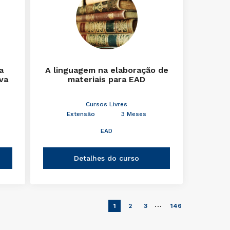
a
A linguagem na elaboração de
iva
materiais para EAD
Cursos Livres
Extensão
3 Meses
EAD
Detalhes do curso
…
1
2
3
146