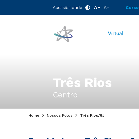
A+
A-
Acessibilidade
Curso
Três Rios
Centro
Home
Nossos Polos
Três Rios/RJ