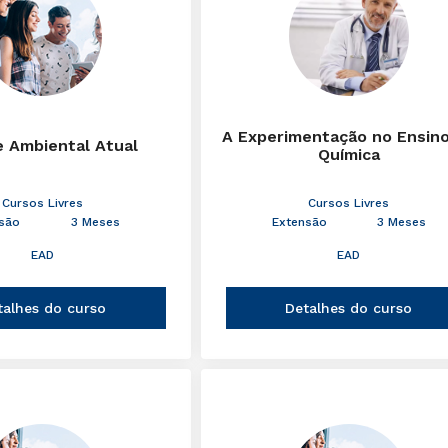
A Experimentação no Ensin
e Ambiental Atual
Química
Cursos Livres
Cursos Livres
são
3 Meses
Extensão
3 Meses
EAD
EAD
talhes do curso
Detalhes do curso