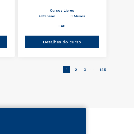
Cursos Livres
Extensão
3 Meses
EAD
Detalhes do curso
…
1
2
3
145