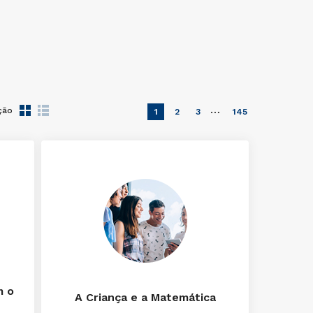
…
ção
1
2
3
145
m o
A Criança e a Matemática