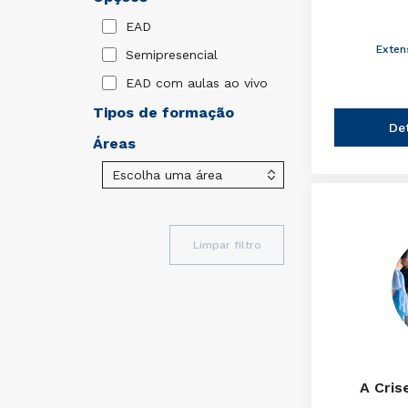
EAD
Exten
Semipresencial
EAD com aulas ao vivo
Tipos de formação
De
Áreas
Limpar filtro
A Cris