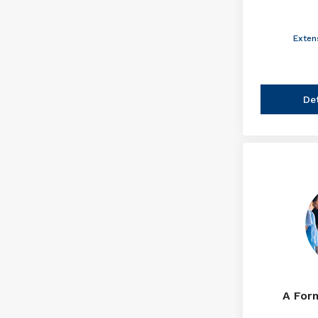
Exten
De
A For