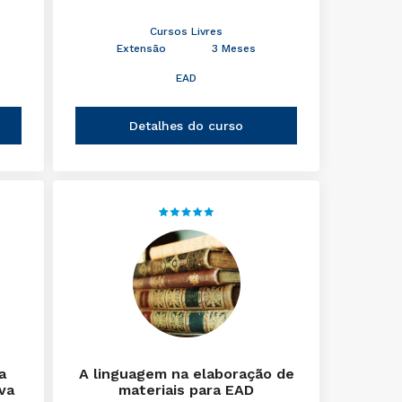
Cursos Livres
Extensão
3 Meses
EAD
Detalhes do curso
a
A linguagem na elaboração de
iva
materiais para EAD