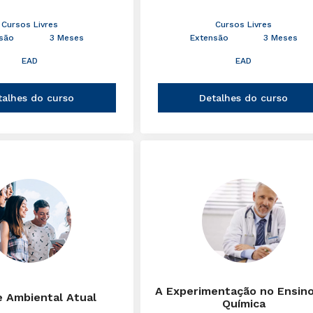
Cursos Livres
Cursos Livres
são
3 Meses
Extensão
3 Meses
EAD
EAD
talhes do curso
Detalhes do curso
A Experimentação no Ensin
e Ambiental Atual
Química