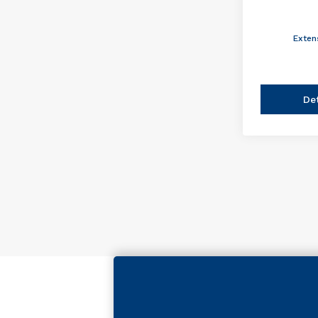
Exten
De