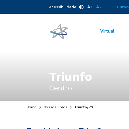
A+
A-
Acessibilidade
Curso
Triunfo
Centro
Home
Nossos Polos
Triunfo/RS