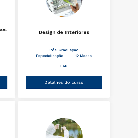
cos
Design de Interiores
Pós-Graduação
Especialização
12 Meses
EAD
Detalhes do curso