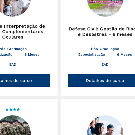
 e Interpretação de
Defesa Civil: Gestão de Ris
 Complementares
e Desastres - 6 meses
Oculares
Pós-Graduação
Pós-Graduação
lização
6 Meses
Especialização
6 Meses
EAD
EAD
talhes do curso
Detalhes do curso