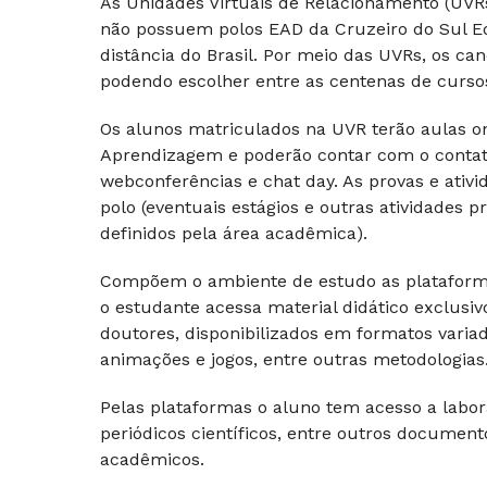
As Unidades Virtuais de Relacionamento (UV
não possuem polos EAD da Cruzeiro do Sul E
distância do Brasil. Por meio das UVRs, os c
podendo escolher entre as centenas de cursos 
Os alunos matriculados na UVR terão aulas on-
Aprendizagem e poderão contar com o contato 
webconferências e chat day. As provas e ativi
polo (eventuais estágios e outras atividades
definidos pela área acadêmica).
Compõem o ambiente de estudo as plataforma
o estudante acessa material didático exclusi
doutores, disponibilizados em formatos varia
animações e jogos, entre outras metodologias
Pelas plataformas o aluno tem acesso a laborató
periódicos científicos, entre outros docume
acadêmicos.