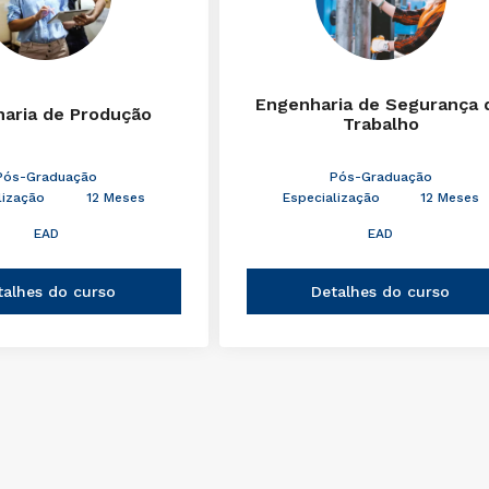
Engenharia de Segurança 
aria de Produção
Trabalho
Pós-Graduação
Pós-Graduação
lização
12 Meses
Especialização
12 Meses
EAD
EAD
talhes do curso
Detalhes do curso