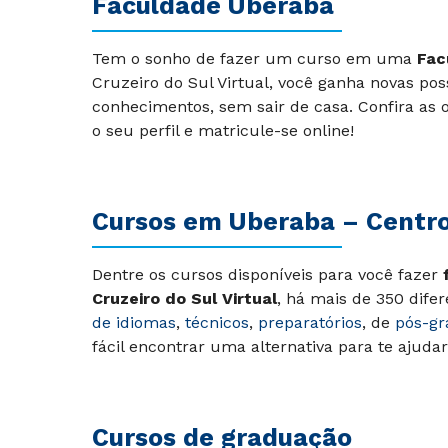
Faculdade Uberaba
Tem o sonho de fazer um curso em uma
Fac
Cruzeiro do Sul Virtual, você ganha novas pos
conhecimentos, sem sair de casa. Confira as 
o seu perfil e matricule-se online!
Cursos em Uberaba – Centr
Dentre os cursos disponíveis para você fazer
Cruzeiro do Sul Virtual
, há mais de 350 dife
de idiomas
,
técnicos
,
preparatórios
, de
pós-g
fácil encontrar uma alternativa para te ajud
Cursos de graduação