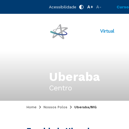
A+
A-
Acessibilidade
Curso
Uberaba
Centro
Home
Nossos Polos
Uberaba/MG