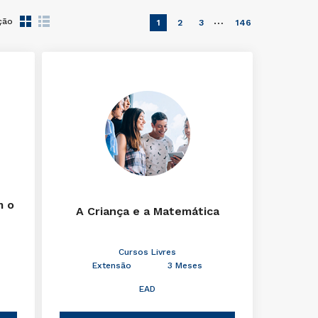
…
ção
1
2
3
146
m o
A Criança e a Matemática
Cursos Livres
Extensão
3 Meses
EAD