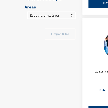
De
Áreas
Limpar filtro
A Cris
Exten