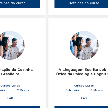
talhes do curso
Detalhes do curso
mação da Cozinha
A Linguagem Escrita sob 
Brasileira
Ótica da Psicologia Cognit
Cursos Livres
Cursos Livres
são
2 Meses
Extensão
2 Meses
EAD
EAD