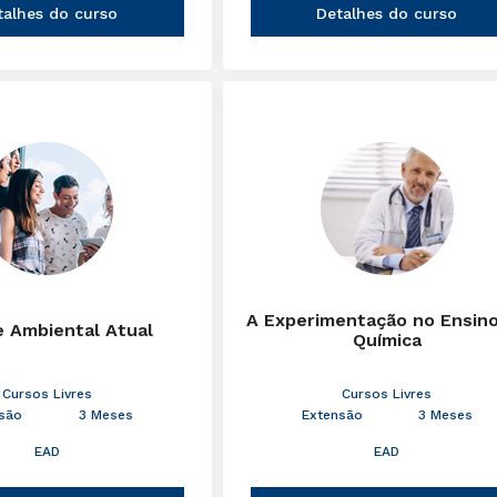
talhes do curso
Detalhes do curso
A Experimentação no Ensin
e Ambiental Atual
Química
Cursos Livres
Cursos Livres
são
3 Meses
Extensão
3 Meses
EAD
EAD