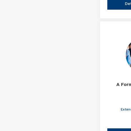
De
A For
Exten