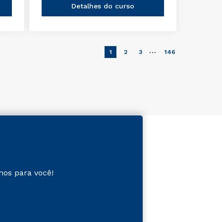
Detalhes do curso
…
1
2
3
146
mos para você!