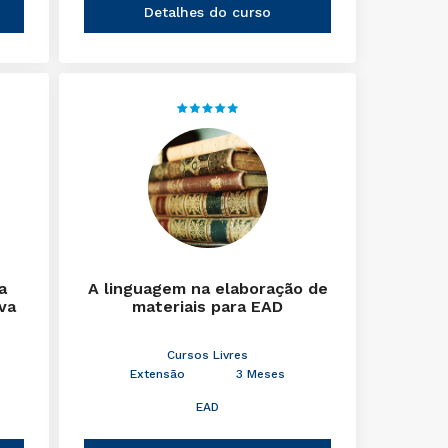
Detalhes do curso
a
A linguagem na elaboração de
iva
materiais para EAD
Cursos Livres
Extensão
3 Meses
EAD