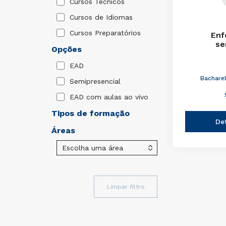
Cursos Técnicos
Cursos de Idiomas
Cursos Preparatórios
Enf
se
Opções
EAD
Bachare
Semipresencial
EAD com aulas ao vivo
Tipos de formação
De
Áreas
Limpar filtro