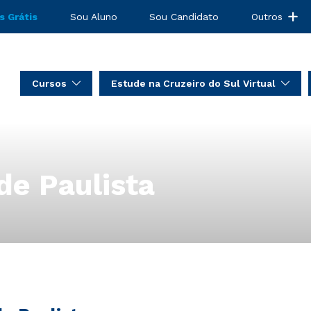
s Grátis
Sou Aluno
Sou Candidato
Outros
Cursos
Estude na Cruzeiro do Sul Virtual
e Paulista