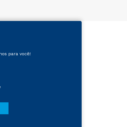
mos para você!
e