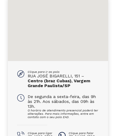
Clique para ir ao polo
RUA JOSÉ BIGARELLI, 151 –
Centro (braz Cubas), Vargem
Grande Paulista/SP
De segunda a sexta-feira, das 9h
às 21h. Aos sábados, das 09h às
13h.
O horário de atendimento presencial poderá ter
alterações. Para mais informações, entre em
contato com o seu polo EAD.
Clique para ligar
Clique para falar