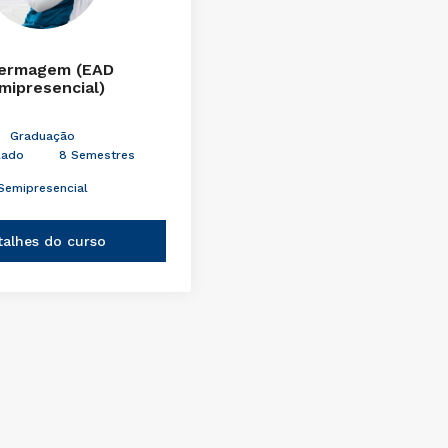
ermagem (EAD
mipresencial)
Graduação
lado
8 Semestres
Semipresencial
talhes do curso