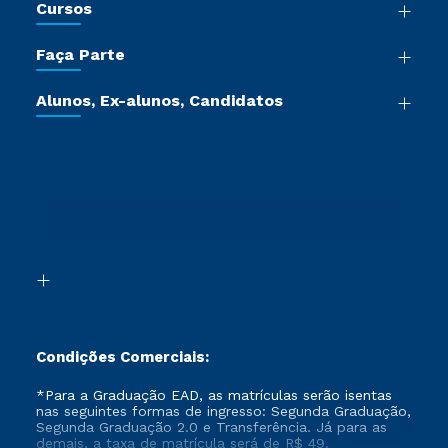
Cursos
Sala de Imprensa
Graduação
Trabalhe Conosco
Faça Parte
Pós-graduação
Certificadoras
Vestibular Múltipla Escolha
Cursos de Medicina
Jornada do Aluno
Alunos, Ex-alunos, Candidatos
Vestibular Redação
Cursos Livres
Sou Aluno
Ética e Integridade
Ingresso via Enem
Cursos Técnicos
Sou Candidato
Proteção de dados
Retorne ao Curso
Cursos Profissionalizantes
Sou Ex-aluno
Segunda Graduação
Canais de Atendimento
Segunda Graduação 2.0
Acessibilidade
Transferência
Biblioteca
Formação Pedagógica - R2
Condições Comerciais:
*Para a Graduação EAD, as matrículas serão isentas
nas seguintes formas de ingresso: Segunda Graduação,
Segunda Graduação 2.0 e Transferência. Já para as
demais, a taxa de matrícula será de R$ 49.