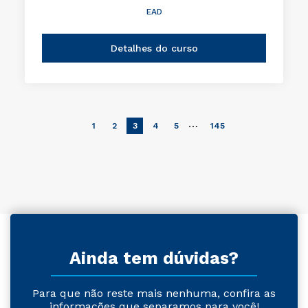
EAD
Detalhes do curso
…
1
2
3
4
5
145
Ainda tem dúvidas?
Para que não reste mais nenhuma, confira as
informações que separamos para você!