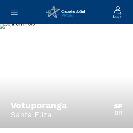
Login
Votuporanga
SP
BR
Santa Eliza