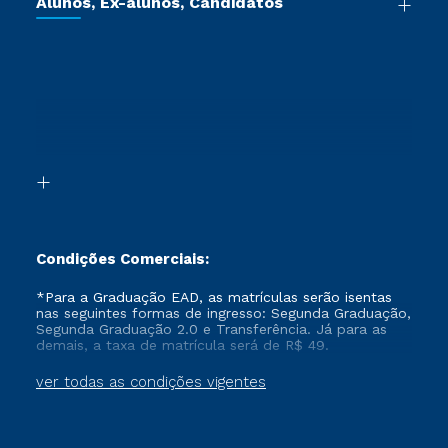
Jornada do Aluno
Alunos, Ex-alunos, Candidatos
Vestibular Redação
Cursos Livres
Sou Aluno
Ética e Integridade
Ingresso via Enem
Cursos Técnicos
Sou Candidato
Proteção de dados
Retorne ao Curso
Cursos Profissionalizantes
Sou Ex-aluno
Segunda Graduação
Canais de Atendimento
Segunda Graduação 2.0
Acessibilidade
Transferência
Biblioteca
Formação Pedagógica - R2
Condições Comerciais:
*Para a Graduação EAD, as matrículas serão isentas
nas seguintes formas de ingresso: Segunda Graduação,
Segunda Graduação 2.0 e Transferência. Já para as
demais, a taxa de matrícula será de R$ 49.
ver todas as condições vigentes