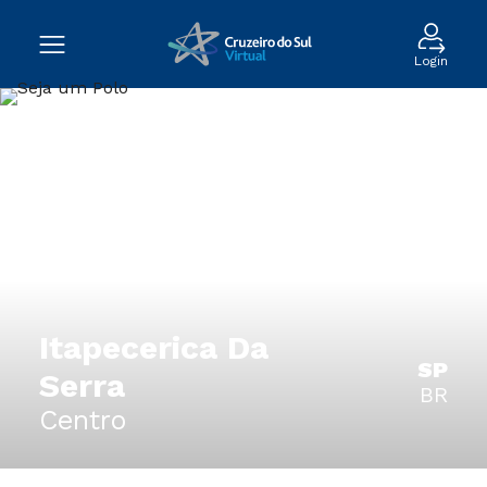
Login
Itapecerica Da
SP
Serra
BR
Centro