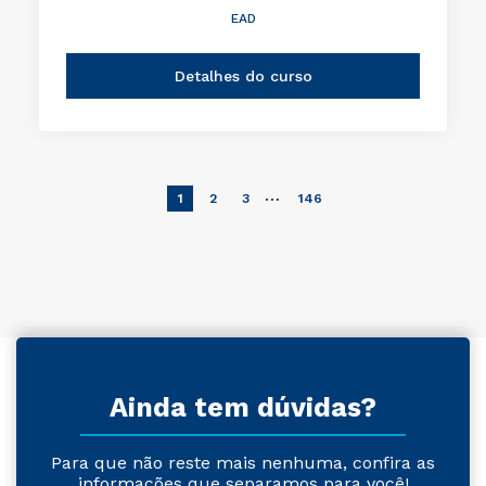
EAD
Detalhes do curso
…
1
2
3
146
Ainda tem dúvidas?
Para que não reste mais nenhuma, confira as
informações que separamos para você!