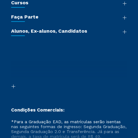
Cursos
Sala de Imprensa
Graduação
Trabalhe Conosco
Faça Parte
Pós-graduação
Certificadoras
Vestibular Múltipla Escolha
Cursos de Medicina
Jornada do Aluno
Alunos, Ex-alunos, Candidatos
Vestibular Redação
Cursos Livres
Sou Aluno
Ética e Integridade
Ingresso via Enem
Cursos Técnicos
Sou Candidato
Proteção de dados
Retorne ao Curso
Cursos Profissionalizantes
Sou Ex-aluno
Segunda Graduação
Canais de Atendimento
Segunda Graduação 2.0
Acessibilidade
Transferência
Biblioteca
Formação Pedagógica - R2
Condições Comerciais:
*Para a Graduação EAD, as matrículas serão isentas
nas seguintes formas de ingresso: Segunda Graduação,
Segunda Graduação 2.0 e Transferência. Já para as
demais, a taxa de matrícula será de R$ 49.