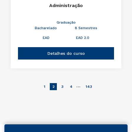
Administração
Graduação
Bacharelado
8 Semestres
EAD
EAD 2.0
Detalhes do curso
…
1
2
3
4
143