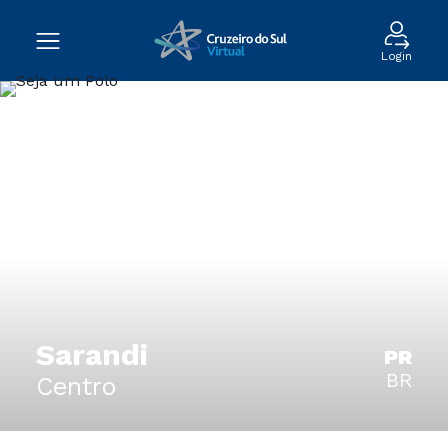
Login
Sarandi
PR
BR
Centro