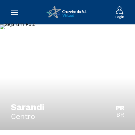
Login
Sarandi
PR
BR
Centro