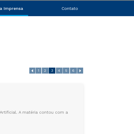
a Imprensa
Contato
1
2
3
4
5
6
rtificial. A matéria contou com a