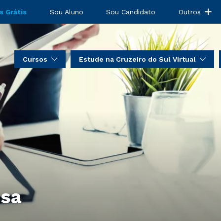
s Grátis
Sou Aluno
Sou Candidato
Outros
Cursos
Estude na Cruzeiro do Sul Virtual
nsa